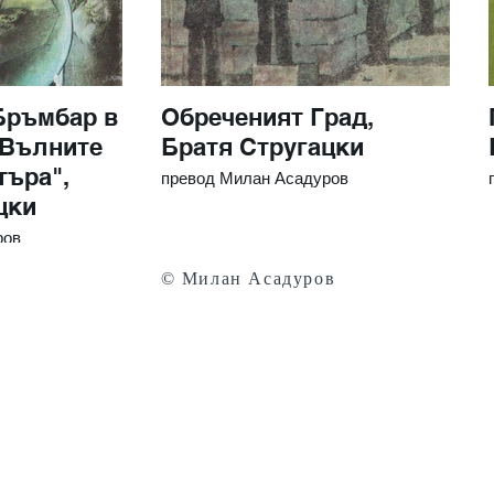
Бръмбар в
Обреченият Град,
Братя Стругацки
търа",
превод Милан Асадуров
цки
ров
© Милан Асадуров