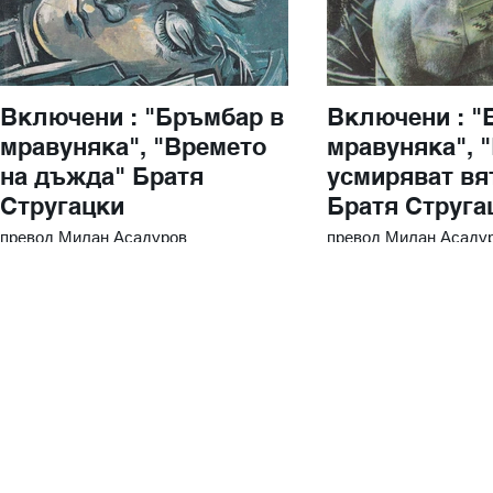
Включени : "Бръмбар в
Включени : "
мравуняка", "Времето
мравуняка", "Вълните
на дъжда" Братя
усмиряват вя
Стругацки
Братя Струга
превод Милан Асадуров
превод Милан Асаду