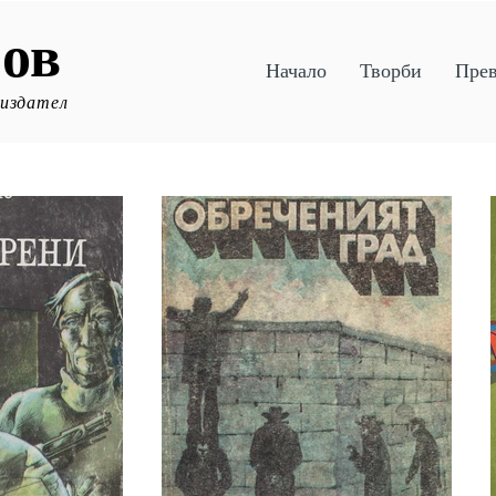
ов
Начало
Творби
Пре
 издател