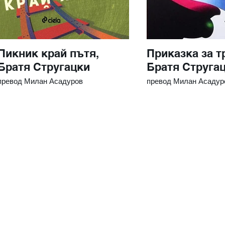
Пикник край пътя,
Приказка за т
Братя Стругацки
Братя Струга
превод Милан Асадуров
превод Милан Асадур