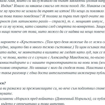
ла Азия, които си заслужавало да бъдат завладени (Йония напри
в Индия? Имало ли някакъв смисъл от този поход. Не. Никакъв см
е му просто не искали да вървят на изток! Но нещо ги повлякло
на това тяхно поведение? И тогава за първи път пред очите ми с
арност (от латинското passio – страст), т. е. мощният импулс,
не са му нужни, като славата след смъртта по-конкретно. Защ
 нищо повече от това, нито можел да се надява на нещо повече. 
 наровете в «Кръстовете». (Там през деня можеше да се лежи с
удно, защото бях в много тежко състояние.) Та щом осъзнах таз
като видях, че момчетата в килията ме гледат като луд, пак се п
, че това, което се е случило с Александър Македонски, по-късно
конкистадорите и с нашите първооткриватели на нови земи (зем
 голямо откритие. Но нямаше с кого да споделя това. Наистина в
а такъв разговор с една доста интелигентната инженерна публик
лск?
да ви разкажа за преживелиците си, но вече съм подготвил споме
икувате.
аглавени «Норилск пред войната» (Довоенный Норильск), са публи
, където е отпечатано и това интервю.