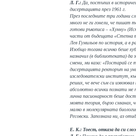
Л. Г.:
Да, постъпих в историче
дисертацията през 1961 г.
През последните три години с
много не ги гонели, че пишат т
готови ръкописа – «Хунну» (Ис
части от бъдещата «Степна т
Лев Гумильов по история, а в р
Изобщо тогава всичко беше ху
назначил (в библиотеката) да 
смени, ми каза: «Постарай се 
дисертацията ректорът на уни
изследователски институт, къд
реших, че вече съм си извоювал
абсолютно всички познати ме п
лична пасионарност беше доста
моята теория, бързо схванах, ч
малко в молекулярната биологи
Ресовски. Запознаха ни, аз от
Е. К.: Тоест, отказа да си сл