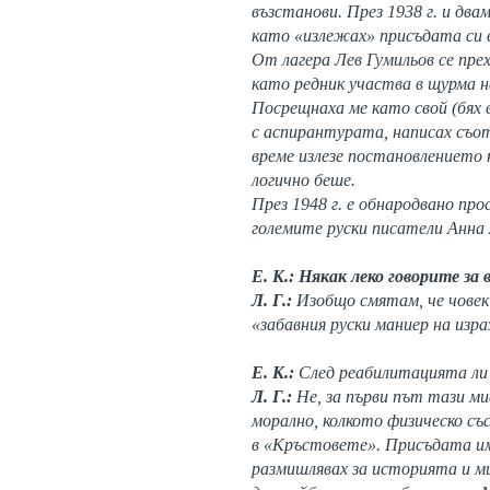
възстанови. През 1938 г. и два
като «излежах» присъдата си в 
От лагера Лев Гумильов се пре
като редник участва в щурма н
Посрещнаха ме като свой (бях в
с аспирантурата, написах съо
време излезе постановлението 
логично беше.
През 1948 г. е обнародвано п
големите руски писатели Анна
Е. К.: Някак леко говорите за 
Л. Г.:
Изобщо смятам, че човек 
«забавния руски маниер на изра
Е. К.:
След реабилитацията ли 
Л. Г.:
Не, за първи път тази ми
морално, колкото физическо съ
в «Кръстовете». Присъдата им 
размишлявах за историята и ми