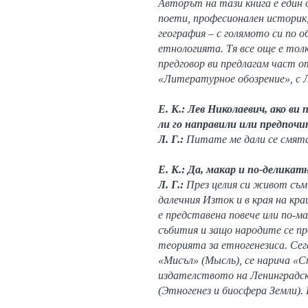
Авторът на тази книга е един 
поети, професионален историк,
география – с голямото си по 
етнологията. Тя все още е тол
предговор ви предлагам част о
«Литературное обозрение», с Ле
Е. К.:
Лев Николаевич, ако ви
ли го направили или предпочи
Л. Г.:
Питате ме дали се смята
Е. К.: Да, макар и по-деликат
Л. Г.:
През целия си живот съм 
далечния Изток и в края на кра
е представена повече или по-ма
събития и защо народите се пр
теорията за етногенезиса. Сега
«Мисъл» (Мысль), се нарича «С
издателството на Ленинградск
(Этногенез и биосфера Земли)