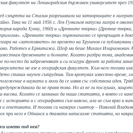
ския факултет на Ленинградския държавен университет през 19
лед смъртта на Сталин разрешавали на затворниците в лагерите
айно. Така на 11 май 1956 г. Лев Гумильов напуска лагера в окол
тория народа Хунну, 1960) и «Древните тюрки» (Древние тюрки, 
рилогия». «Древните тюрки» първоначално се превръщат в док
азгара на «затоплянето» по времето на Хрушчов са публикувани 
баво. Работех в Ермитажа. Шеф ми беше Михаил Иларионович А
замествам бременните и болните. Когато разбра това, академи
те по-често да забременяват и си осигури фронт за работа зан
верситета ме взе в географския факултет. Към него тогава им
ето станах научен сътрудник. Там кротувах известно време, гл
 положение в науката и мога да се изявя със собствена идея. Тряб
редупреждаваха да не правя това. Но аз не ги послушах, защот
 висока. Когато се захванах да пиша статията, в която се кан
е с историята и с географията съм наясно, ала не съм врял и кип
я и генетиката. И тогава си намерих съавтор – Николай Влади
идох при него в Обнинск и двамата написахме статията, но накр
ожи името под нея?