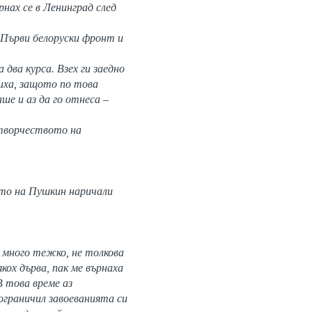
рнах се в Ленинград след
 Първи белоруски фронт и
два курса. Взех ги заедно
иха, защото по това
ше и аз да го отнеса –
 творчеството на
ето на Пушкин наричали
в много тежко, не толкова
кох дърва, пак ме върнаха
В това време аз
ограничил завоеванията си