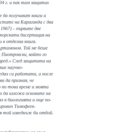
34 г. и пак там защитих
 да получават книги и
ностите на Караганда с два
1967) – първите две
торската дисертация на
и в отделна книга.
ртамонов. Той ме беше
к Пиотровски, който го
апред.» След защитата на
аше научно-
едах си работата, а после
ва да призная, че
о по това време и моята
ех да изложа основите на
ял в биологията и още по-
мирович Тимофеев-
ая той изведнъж би отбой.