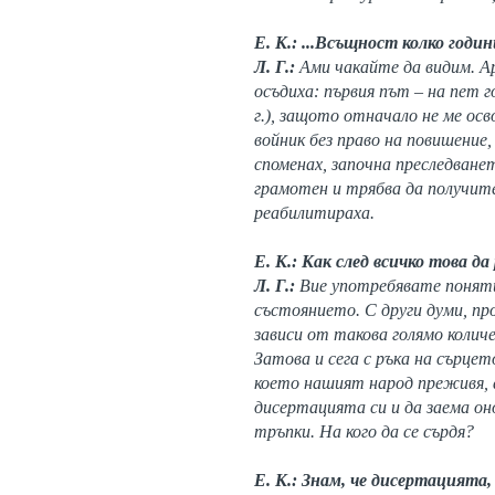
Е. К.: ...Всъщност колко годи
Л. Г.:
Ами чакайте да видим. Ар
осъдиха: първия път – на пет г
г.), защото отначало не ме ос
войник без право на повишение
споменах, започна преследване
грамотен и трябва да получите
реабилитираха.
Е. К.: Как след всичко това д
Л. Г.:
Вие употребявате поняти
състоянието. С други думи, пр
зависи от такова голямо колич
Затова и сега с ръка на сърцет
което нашият народ преживя, а
дисертацията си и да заема он
тръпки. На кого да се сърдя?
Е. К.: Знам, че дисертацията,