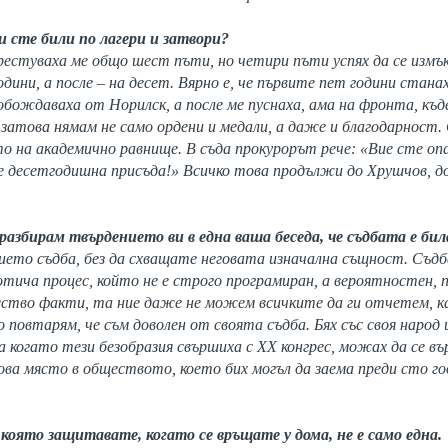
ни сте били по лагери и затвори?
естуваха ме общо шест пъти, но четири пъти успях да се измък
одини, а после – на десет. Вярно е, че първите пет години стана
вобождаваха от Норилск, а после ме пуснаха, ама на фронта, к
, затова нямам не само ордени и медали, а даже и благодарност.
то на академично равнище. В съда прокурорът рече: «Вие сте оп
 десетгодишна присъда!» Всичко това продължи до Хрушчов, до 
а разбирам твърдението ви в една ваша беседа, че съдбата е бил
ето съдба, без да схващате неговата изначална същност. Съд
отича процес, който не е строго програмиран, а вероятностен,
ество факти, та ние даже не можем всичките да ги отчетем, ка
о повтарям, че съм доволен от своята съдба. Бях със своя народ
 когато тези безобразия свършиха с ХХ конгрес, можах да се въ
ова място в обществото, което бих могъл да заема преди сто го
 която защитавате, когато се връщате у дома, не е само една.