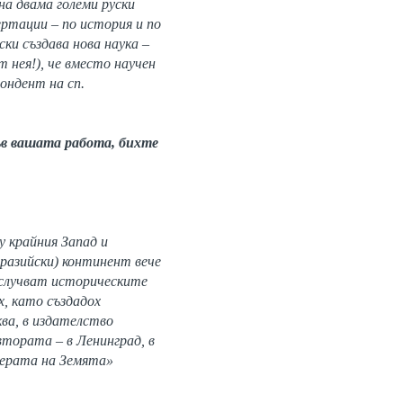
на двама големи руски
ертации – по история и по
ки създава нова наука –
 нея!), че вместо научен
ондент на сп.
ъв вашата работа, бихте
у крайния Запад и
вразийски) континент вече
е случват историческите
х, като създадох
ква, в издателство
втората – в Ленинград, в
ферата на Земята»