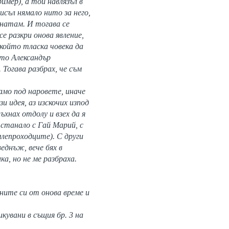
мер), а той навлязъл в
исъл нямало нито за него,
 натам. И тогава се
е разкри онова явление,
 който тласка човека да
ото Александър
Тогава разбрах, че съм
амо под наровете, иначе
и идея, аз изскочих изпод
ъхнах отдолу и взех да я
 станало с Гай Марий, с
лепроходците). С други
еднъж, вече бях в
а, но не ме разбраха.
ните си от онова време и
кувани в същия бр. 3 на