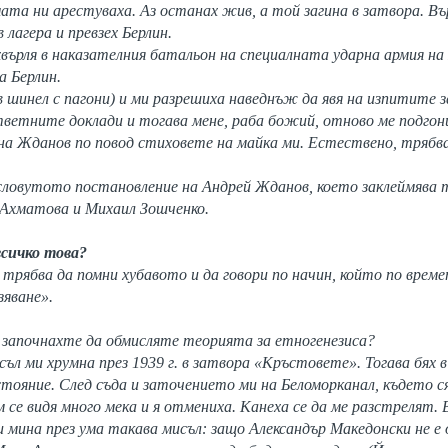
мата ни арестуваха. Аз останах жив, а той загина в затвора. Въ
лагера и превзех Берлин.
хвърля в наказателния батальон на специалната ударна армия на
а Берлин.
 шинел с пагони) и ми разрешиха наведнъж да явя на изпитите за 
тветните доклади и тогава мене, раба божий, отново ме подгон
на Жданов по повод стиховете на майка ми. Естествено, трябва
рословутото постановление на Андрей Жданов, което заклеймява
 Ахматова и Михаил Зошченко.
всичко това?
трябва да помни хубавото и да говори по начин, който по врем
зяване».
започнахте да обмисляте теорията за етногенезиса?
съл ми хрумна през 1939 г. в затвора «Кръстовете». Тогава бях 
стояние. След съда и заточението ми на Беломорканал, където ся
се видя много мека и я отмениха. Канеха се да ме разстрелят. 
 мина през ума такава мисъл: защо Александър Македонски не е 