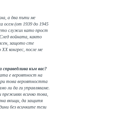
на, а два пъти ме
ха осем (от 1939 до 1945
ъдето служих като прост
 След войната, както
асен, защото сте
ХХ конгрес, после ме
а справедлива към вас?
бата е вероятност на
 при това вероятността
мо ли да ги управляваме.
 и преживях всичко това,
рна вкъщи, да защитя
дини без всичките тези