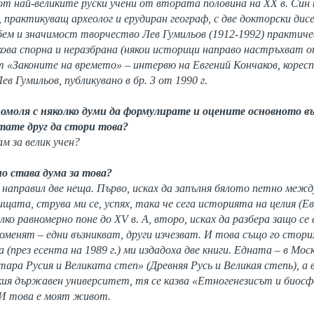
от най-великите руски учени от втората половина на ХХ в. Син 
 практикуващ археолог и ерудиран географ, с две докторски дис
обем и значимост творчество Лев Гумильов (1912-1992) практичес
кова спорна и неразбрана (някои историци направо настръхват от
т «Законите на времето» – интервю на Евгений Кончаков, коресп
в Гумильов, публикувано в бр. 3 от 1990 г.
 помоля с няколко думи да формулирате и оцените основното в
тате друг да стори това?
м за велик учен?
но става дума за това?
направил две неща. Първо, исках да запълня бялото петно межд
ищата, струва ми се, успях, така че сега историята на целия (Е
лко равномерно поне до XV в. А, второ, исках да разбера защо с
оменят – едни възникват, други изчезват. И това също го стори
 (през есента на 1989 г.) ми издадоха две книги. Едната – в Мос
тара Русия и Великата степ» (Древняя Русь и Великая степь), а 
ия държавен университет, тя се казва «Етногенезисът и биос
. И това е моят живот.