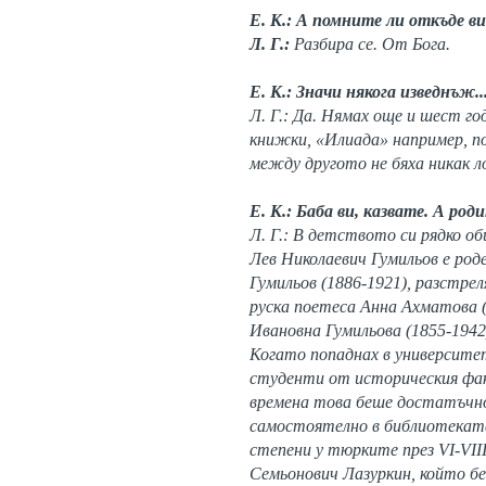
Е. К.: А помните ли откъде в
Л. Г.:
Разбира се. От Бога.
Е. К.: Значи някога изведнъж..
Л. Г.: Да. Нямах още и шест г
книжки, «Илиада» например, по
между другото не бяха никак 
Е. К.: Баба ви, казвате. А ро
Л. Г.: В детството си рядко о
Лев Николаевич Гумильов е род
Гумильов (1886-1921), разстрел
руска поетеса Анна Ахматова (
Ивановна Гумильова (1855-1942
Когато попаднах в университет
студенти от историческия факу
времена това беше достатъчно.
самостоятелно в библиотеката
степени у тюрките през VI-VII
Семьонович Лазуркин, който бе