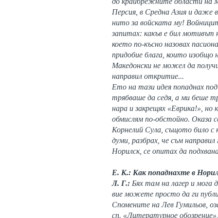
до крайбрежните области на Ма
Персия, в Средна Азия и даже 
нито за войската му! Войницит
запитах: какъв е бил мотивът 
което по-късно назовах пасион
придобие блага, които изобщо 
Македонски не можел да получи
направил откритие...
Ето на тази идея попаднах под
трябваше да седя, а ми беше тр
нара и закрещях «Еврика!», но 
обмислям по-обстойно. Оказа се
Корнелий Сула, същото било с 
думи, разбрах, че съм направил
Норилск, се опитах да подхван
Е. К.: Как попаднахте в Нори
Л. Г.:
Бях там на лагер и мога 
вие можете просто да ги публ
Спомените на Лев Гумильов, оз
сп. «Литературное обозрение»