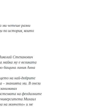
ба ми четеше разни
ци по история, които
 Николай Степанович
 а майка му е великата
 по бащина линия Анна
нището на най-добрите
 – знанията ми. В онези
 занимавах
Системата на феодалните
а университета Михаил
та на момчето» и ме