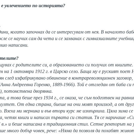
и е увлечението по историята?
.
одини, когато започнах да се интересувам от нея. В началото ба
сле се научих сам да чета и се захванах с гимназиалните учебни
лошо написани.
дителите?
бщувах с родителите си, а образованието си получих от книгите.
ен на 1 октомври 1912 г. в Царско село. Баща му е руският поет
ян след изфабрикувано обвинение в контрареволюционен заговор,
Анна Андреевна Горенко, 1889-1966). Той е отгледан от баба си
), потомствена дворянка.
а, а това беше през 1934 г., се оказа, че съм подготвен на рав
лтет. От една страна, биеше на очи моят произход, а от друга
 Взеха ми мерника и във втори курс ме изхвърлиха. Цяла зима се
, четях книги и написах първата си статия. Тя се наричаше «
I в.» и беше написана в традиционния стил. Сетне ректорът н
ше много добър човек, рече: «Няма да позволя да похабят живо