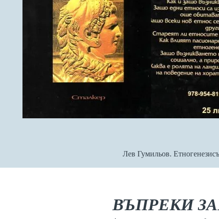
Лев Гумильов. Етногенезисъ
ВЪПРЕКИ З