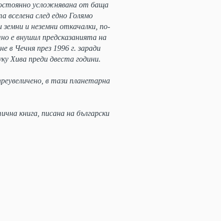
постоянно усложнявана от баща
а вселена след едно Голямо
и земни и неземни откачалки, по-
но е внушил предсказанията на
е в Чечня през 1996 г. заради
уку Хива преди двеста години.
реувеличено, в тази планетарна
на книга, писана на български