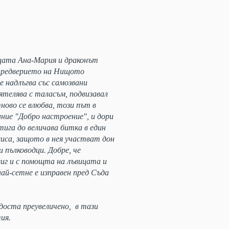
цата Ана-Мария и драконът
 предверието на Нищото
е надлъгва със самозвани
иятелява с таласъм, подвизавал
ново се влюбва, този път в
ие "Добро настроение", и дори
тига до величава битка в един
сиса, защото в нея участват дон
 пълководци. Добре, че
иг и с помощта на лъвицата и
ай-сетне е изправен пред Съда
доста преувеличено, в тази
тия.