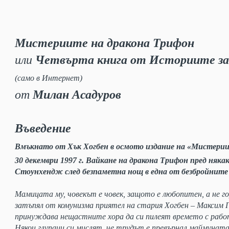
Мистериите на дракона Трифон
или
Четвърта книга от Историите за
(само в Интернет)
от
Милан Асадуров
Въведение
Вмъкнато от Хък Хогбен в осмото издание на «Мистери
30 декември 1997 г. Вайкане на дракона Трифон пред няка
Стоунхендж след безпаметна нощ в една от безбройните 
Мамицата му, човекът е човек, защото е любопитен, а не го
затъпял от комунизма приятел на стария Хогбен – Максим Г
принуждава нещастните хора да си пилеят времето с работ
Някои глупаци си мислят, че трудът е превърнал маймуната 