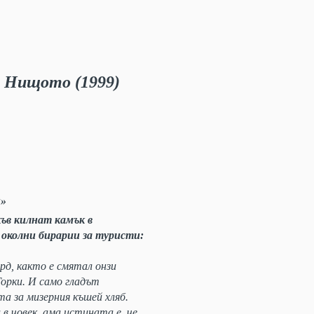
 Нищото (1999)
и»
къв килнат камък в
околни бирарии за туристи:
рд, както е смятал онзи
орки. И само гладът
а за мизерния къшей хляб.
в човек, ама истината е, че