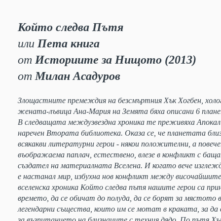
Който следва Пътя
или
Пета книга
от
Историите за Нищото (2013)
от
Милан Асадуров
Злощастните премеждия на безсмъртния Хък Хогбен, холо
жената-лъвица Ана-Мария на Земята бяха описани 6 плане
В следващата междузвездна хроника те преживяха Апокали
наречен Втората библиотека. Оказа се, че планетата бли
всякакви литературни герои - някои положителни, а повеч
въображаема паплач, естествено, влезе в конфликт с баща
създател на материалната Вселена. И когато вече изглежд
е настанал мир, избухна нов конфликт между височайшите
вселенска хроника Който следва пътя нашите герои са при
времето, да се обичат до полуда, да се борят за мястото
легендарни същества, които им се мотат в краката, за д
за възпитанието на близнаците с техния дядо. По пътя Хъ