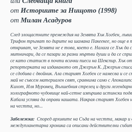
или
Следваща книга
от
Историите за Нищото (1998)
от
Милан Асадуров
След злощастните премеждия на Земята Хък Хогбен, лъви
Трифон тръгват по дирите на шамана Пакеекее, но още в
откриват, че Земята не е това, което е. Налага се Хък да с
митничари, да се пазари за разни мъртви души и да се спр
се като статист в почти всички пиеси на Шекспир. Хък от
репортерката на издаваното от Джеръм К. Джеръм списан
се сдобива с двойник. Ала старият Хогбен се намесва и се с
май не съвсем материален свят, сравнима само с Апокалип
Кихот, Иля Муромец, Вълшебния стрелец и други легендарни
холографното чудовище най-сетне извършва истински подв
Кабала успява да оправи кашата. Накрая старият Хогбен н
на честта, но...
Забележка:
Според архивите на Съда на честта, макар и 
междупланетарна хроника са описани действителни съби