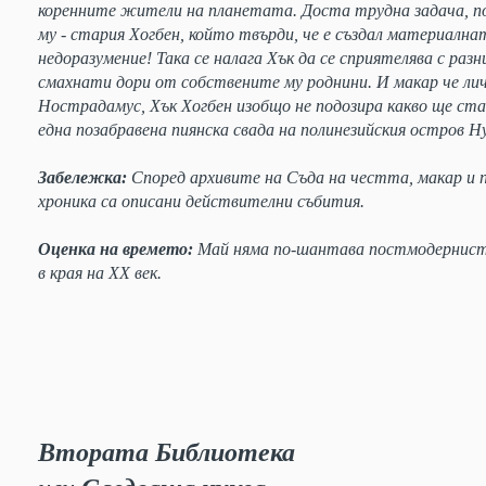
коренните жители на планетата. Доста трудна задача, 
му - стария Хогбен, който твърди, че е създал материалнат
недоразумение! Така се налага Хък да се сприятелява с разн
смахнати дори от собствените му роднини. И макар че лич
Нострадамус, Хък Хогбен изобщо не подозира какво ще стан
една позабравена пиянска свада на полинезийския остров Н
Забележка:
Според архивите на Съда на честта, макар и п
хроника са описани действителни събития.
Оценка на времето:
Май няма по-шантава постмодернистич
в края на ХХ век.
Втората Библиотека