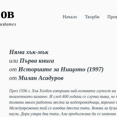
ов
Начало
Творби
Пре
 издател
Няма хък-мък
или
Първа книга
от
Историите за Нищото (1997)
от
Милан Асадуров
През 1596 г. Хък Хогбен извършва най-голямата глупост на
тоалетното казанче. И след 400 години се случва така, че
толкова много работни места за водопроводчици, коренно
Междувременно той се влюбва двеста пъти. Воюва за дузин
каузи. Дори умира два пъти. Ала продължава да се измъчва