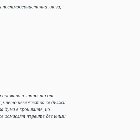
 постмодернистична книга,
а понятия и личности от
а, чието невежество се дължи
а дума в хрониките, но
се осмислят първите две книги