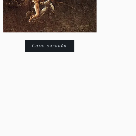
Само онлаийн