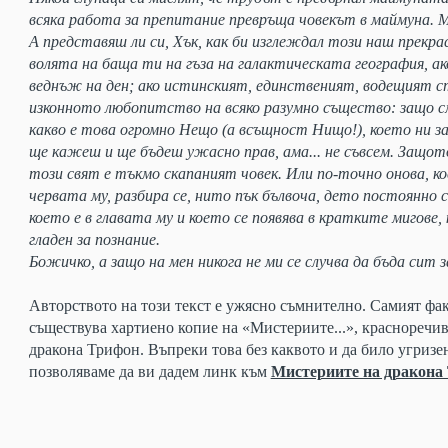
всяка работа за препитание превръща човекът в маймуна.
А представяш ли си, Хък, как би изглеждал този наш прекрас
волята на баща ти на гъза на галактическата география, ак
веднъж на ден; ако истинският, единственият, водещият 
изконното любопитство на всяко разумно същество: защо см
какво е това огромно Нещо (а всъщност Нищо!), което ни з
ще кажеш и ще бъдеш ужасно прав, ама... не съвсем. Защо
този свят е тъкмо скапаният човек. Или по-точно онова, ко
червата му, разбира се, нито пък бълвоча, дето постоянно се
което е в главата му и което се появява в кратките мигове, 
гладен за познание.
Божичко, а защо на мен никога не ми се случва да бъда сит з
Авторството на този текст
е ужясно съмнително. Самият фа
съществува
хартиено копие на «Мистериите...»,
красноречив
дракона Трифон. Въпреки това
без каквото и да било угриз
позволяваме
да ви дадем линк към
Мистериите на дракона