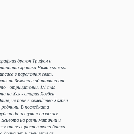
графния дракон Трифон и
тарната хроника Няма хьк-мък.
псиса в паралелния свят,
знак на Земята е обитавана от
ето - отрицателни. 1/1 тая
та на Хък - стария Хогбен,
аше, че поне в семейство Хогбен
 роднини. В последната
нудени да пътуват назад във
 в живота на разни митични и
а влязат всъщност в люта битка
к, драконът и лъвицата се