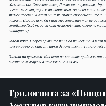
сблъскват със Снежния човек, Лохнеското чудовище, Франс
Охеда, Магелан, сър Джон Харингтън, Авицена и още мног
знаменитости. И всеки от тях, според способностите си, 
накрая... (Който иска да узнае как свършват тия щури пре
семейство Хогбен, да си купи песнопойката, както пееха н
панаирите!)
Забележка:
Според архивите на Съда на честта, в тази пс
преувеличено са описани някои действителни и много нед
Оценка на времето:
Май няма по-шантаво продължение на
писана на български в началото на ХХI век.
Трилогията за «Нищот
Асадуров като постмо