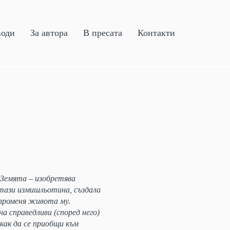
води
За автора
В пресата
Контакти
 Земята – изобретява
 тази измишльотина, създала
 променя живота му.
а справедливи (според него)
 как да се приобщи към