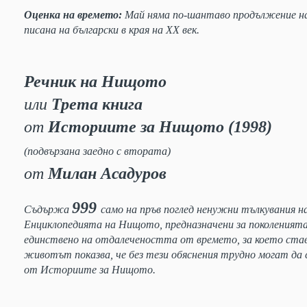
Оценка на времето:
Май няма по-шантаво продължение на
писана на български в края на ХХ век.
Речник на Нищото
или
Трета книга
от
Историите за Нищото (1998)
(подвързана заедно с втората)
от
Милан Асадуров
999
Съдържа
само на пръв поглед ненужни тълкувания н
Енциклопедията на Нищото, предназначени за поколеният
единствено на отдалечеността от времето, за което став
животът показва, че без тези обяснения трудно могат да 
от Историите за Нищото.