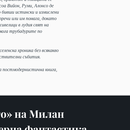
оа Вийон, Руми, Алонсо де
о бивши истински и измислени
пречи или им помага, докато
живелици в лудия свят на
якога трубадурите по
еленска хроника без всякакво
ействителни събития.
 постмодернистична книга,
о» на Милан
дерна фантастика