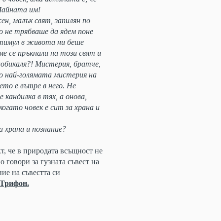
 Майната им!
ен, малък свят, запилян по
о не трябваше да ядем поне
стимул в живота ни беше
е се пръкнали на този свят и
аобикаля?! Мистерия, братче,
то най-голямата мистерия на
ето е вътре в него. Не
 кандилка в тях, а онова,
когато човек е сит за храна и
а храна и познание?
кт,
че в природата всъщност не
о говори за гузната съвест
на
ение
на съвестта си
 Трифон.