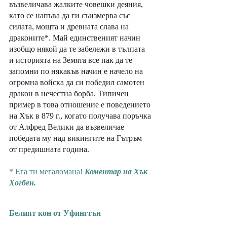
възвеличава жалките човешки деяния, 
като се напъва да ги съизмерва със 
силата, мощта и древната слава на 
драконите*. Май единственият начин 
изобщо някой да те забележи в тълпата 
и историята на Земята все пак да те 
запомни по някакъв начин е начело на 
огромна войска да си победил самотен 
дракон в нечестна борба. Типичен 
пример в това отношение е поведението 
на Хък в 879 г., когато получава поръчка 
от Алфред Велики да възвеличае 
победата му над викингите на Гътръм 
от предишната година.
* Ега ти мегаломана! 
Коментар на Хък 
Хогбен.
Белият кон от Уфингтън