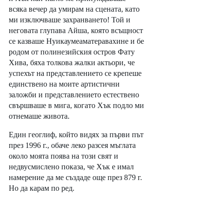
всяка вечер да умирам на сцената, като 
ми изключваше захранването! Той и 
неговата глупава Айша, която всъщност 
се казваше Нуикаумеаматеравахине и бе 
родом от полинезийския остров Фату 
Хива, бяха толкова жалки актьори, че 
успехът на представлението се крепеше 
единствено на моите артистични 
заложби и представлението естествено 
свършваше в мига, когато Хък подло ми 
отнемаше живота. 
Един геоглиф, който видях за първи път 
през 1996 г., обаче леко разсея мъглата 
около моята поява на този свят и 
недвусмислено показа, че Хък е имал 
намерение да ме създаде още през 879 г. 
Но да карам по ред. 