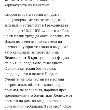
карикатурата му на склона. 
Според втората версия фигурата 
олицетворява местните «сопаджии», 
запазили неутралитет в Гражданската 
война през 1642-1651 г., ала тя изобщо 
не си прави труда да обясни ерекцията. 
Някои по-начетени почитатели на 
научнопопулярните книжки въздигат 
като кандидати за прототипи на 
Великана от Кърн
 тукашният феодал 
от XVIII в. лорд Холс, съзвездието 
Орион и келтския бог на лова, 
плодородието и водите Нодънс. 
Учените, неподвластни на местния 
патриотизъм, обаче са склонни да 
приемат, че великанът, наричан през 
средновековието 
Хелит
 или 
Хелис
, е от 
времето на римско владичество в 
Британия и изобразява Херкулес*. Още 