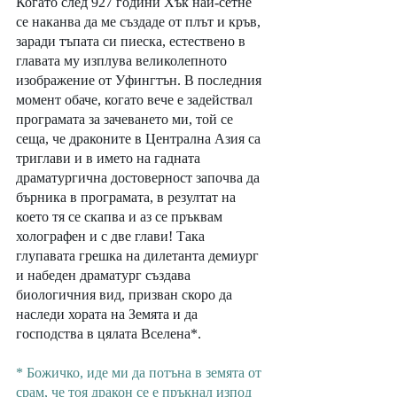
Когато след 927 години Хък най-сетне 
се наканва да ме създаде от плът и кръв, 
заради тъпата си пиеска, естествено в 
главата му изплува великолепното 
изображение от Уфингтън. В последния 
момент обаче, когато вече е задействал 
програмата за зачеването ми, той се 
сеща, че драконите в Централна Азия са 
триглави и в името на гадната 
драматургична достоверност започва да 
бърника в програмата, в резултат на 
което тя се скапва и аз се пръквам 
холографен и с две глави! Така 
глупавата грешка на дилетанта демиург 
и набеден драматург създава 
биологичния вид, призван скоро да 
наследи хората на Земята и да 
господства в цялата Вселена*.
* Божичко, иде ми да потъна в земята от 
срам, че тоя дракон се е пръкнал изпод 