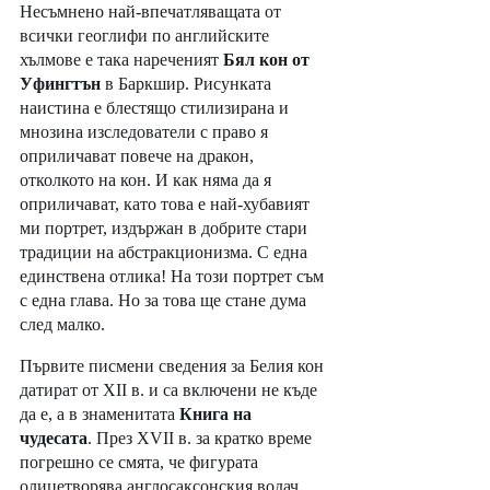
Несъмнено най-впечатляващата от 
всички геоглифи по английските 
хълмове е така нареченият 
Бял кон от 
Уфингтън
 в Баркшир. Рисунката 
наистина е блестящо стилизирана и 
мнозина изследователи с право я 
оприличават повече на дракон, 
отколкото на кон. И как няма да я 
оприличават, като това е най-хубавият 
ми портрет, издържан в добрите стари 
традиции на абстракционизма. С една 
единствена отлика! На този портрет съм 
с една глава. Но за това ще стане дума 
след малко. 
Първите писмени сведения за Белия кон 
датират от XII в. и са включени не къде 
да е, а в знаменитата 
Книга на 
чудесата
. През XVII в. за кратко време 
погрешно се смята, че фигурата 
олицетворява англосаксонския водач 