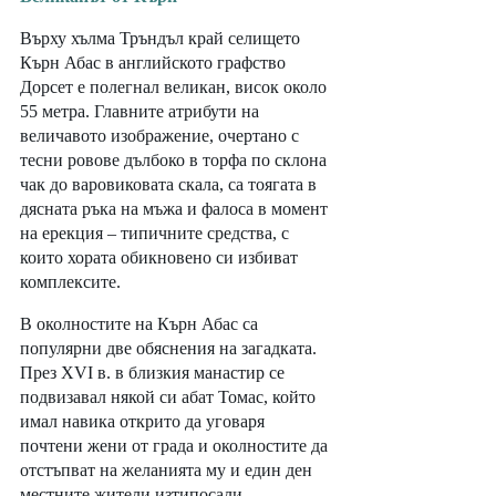
Върху хълма Тръндъл край селището 
Кърн Абас в английското графство 
Дорсет е полегнал великан, висок около 
55 метра. Главните атрибути на 
величавото изображение, очертано с 
тесни ровове дълбоко в торфа по склона 
чак до варовиковата скала, са тоягата в 
дясната ръка на мъжа и фалоса в момент 
на ерекция – типичните средства, с 
които хората обикновено си избиват 
комплексите. 
В околностите на Кърн Абас са 
популярни две обяснения на загадката. 
През XVI в. в близкия манастир се 
подвизавал някой си абат Томас, който 
имал навика открито да уговаря 
почтени жени от града и околностите да 
отстъпват на желанията му и един ден 
местните жители изтипосали 