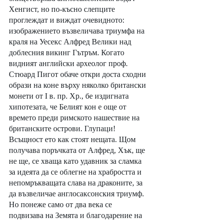
Хенгист, но по-късно слепците 
проглеждат и виждат очевидното: 
изображението възвеличава триумфа на 
краля на Уесекс Алфред Велики над 
доблесния викинг Гътръм. Когато 
видният английски археолог проф. 
Стюард Пигот обаче откри доста сходни 
образи на коне върху няколко британски 
монети от I в. пр. Хр., бе издигната 
хипотезата, че Белият кон е още от 
времето преди римското нашествие на 
британските острови. Глупаци! 
Всъщност ето как стоят нещата. Щом 
получава поръчката от Алфред, Хък, ще 
не ще, се хваща като удавник за сламка 
за идеята да се облегне на храбростта и 
непомръкващата слава на драконите, за 
да възвеличае англосаксонския триумф. 
Но понеже само от два века се 
подвизава на Земята и благодарение на 