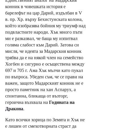
Единственият аналог на Мадарския 
конник в човешката история е 
барелефът на цар Дарий, издълбан в V 
в. пр. Хр. върху Бехистунската колона, 
който изобразява бойния му триумф над 
подвластните народи. Хък много пъти 
ми е разказвал, че баща му изпитвал 
голяма слабост към Дарий. Затова си 
мисля, че идеята за Мадарския конник 
трябва да е на някой член на семейство 
Хогбен и сигурно е осъществена между 
697 и 705 г. Ама Хък мълчи като пукал 
по въпроса. Убеден съм, че се прави на 
важен, защото Мадарският конник не е 
просто паметник на хан Аспарух, а 
спонтанна, бликаща от възторг, 
героична възхвала на 
Годината на 
Дракона
. 
Като всички хорица по Земята и Хък не 
е лишен от смехотворната страст да 