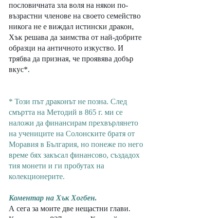
пословичната зла воля на някои по-
възрастни членове на своето семейство 
никога не е виждал истински дракон, 
Хък решава да заимства от най-добрите 
образци на античното изкуство. И 
трябва да призная, че проявява добър 
вкус*.
* Този път драконът не позна. След 
смъртта на Методий в 865 г. ми се 
наложи да финансирам прехвърлянето 
на учениците на Солонските братя от 
Моравия в България, но понеже по него 
време бях закъсал финансово, създадох 
тия монети и ги пробутах на 
колекционерите. 
Коментар на Хък Хогбен.
А сега за моите две нещастни глави. 