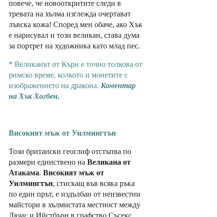
повече, че новооткритите следи в 
тревата на хълма изглежда очертават 
лъвска кожа! Според мен обаче, ако Хък 
е нарисувал и този великан, става дума 
за портрет на художника като млад пес.
* Великанът от Кърн е точно толкова от 
римско време, колкото и монетите с 
изображението на дракона. 
Коментар 
на Хък Хогбен.
Високият мъж от Уилмингтън
Този британски геоглиф отстъпва по 
размери единствено на 
Великана от 
Атакама
. 
Високият мъж от 
Уилмингтън
, стискащ във всяка ръка 
по един прът, е издълбан от неизвестни 
майстори в хълмистата местност между 
Люис и Ийстбърн в графство Съсекс. 