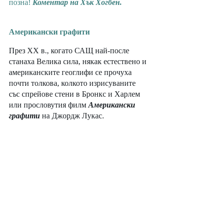
позна! 
Коментар на Хък Хогбен.
Американски графити
През XX в., когато САЩ най-после 
станаха Велика сила, някак естествено и 
американските геоглифи се прочуха 
почти толкова, колкото изрисуваните 
със спрейове стени в Бронкс и Харлем 
или прословутия филм 
Американски 
графити
 на Джордж Лукас. 
Из дневника на Хък 
Хогбен:
29 януари 1932 г.
На есен 
предстоят избори. Днес се 
договорихме с президента Хувър 
дискретно да започна рекламна 
кампания за повдигане 