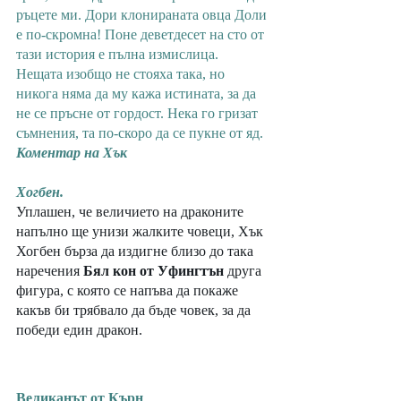
ръцете ми. Дори клонираната овца Доли 
е по-скромна! Поне деветдесет на сто от 
тази история е пълна измислица. 
Нещата изобщо не стояха така, но 
никога няма да му кажа истината, за да 
не се пръсне от гордост. Нека го гризат 
съмнения, та по-скоро да се пукне от яд. 
Коментар на Хък 
Хогбен.
Уплашен, че величието на драконите 
напълно ще унизи жалките човеци, Хък 
Хогбен бърза да издигне близо до така 
наречения 
Бял кон от Уфингтън
 друга 
фигура, с която се напъва да покаже 
какъв би трябвало да бъде човек, за да 
победи един дракон. 
Великанът от Кърн