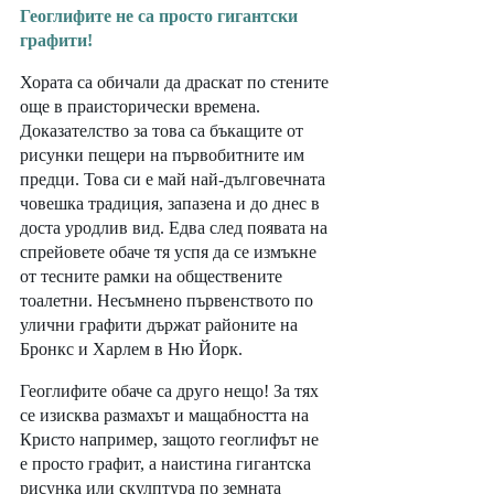
Геоглифите не са просто гигантски 
графити!
Хората са обичали да драскат по стените 
още в праисторически времена. 
Доказателство за това са бъкащите от 
рисунки пещери на първобитните им 
предци. Това си е май най-дълговечната 
човешка традиция, запазена и до днес в 
доста уродлив вид. Едва след появата на 
спрейовете обаче тя успя да се измъкне 
от тесните рамки на обществените 
тоалетни. Несъмнено първенството по 
улични графити държат районите на 
Бронкс и Харлем в Ню Йорк. 
Геоглифите обаче са друго нещо! За тях 
се изисква размахът и мащабността на 
Кристо например, защото геоглифът не 
е просто графит, а наистина гигантска 
рисунка или скулптура по земната 