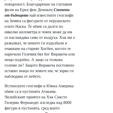
повърхност. Благодарение на глупавия 
филм на Ерих фон Деникен 
Спомени 
от бъдещето
 най-известните геоглифи 
на Земята са фигурите от перуанското 
плато Наска. Те обаче са дълги по 
няколко километра и човек може да им 
се наслаждава само от въздуха. Хък ми е 
разказвал, че инките ги издълбали в 
очакване на старият Хогбен, когото те 
наричали Големия бял бог Виракоча или 
нещо подобно. А защо са толкова 
големи ли? Защото Виракоча постоянно 
оставял знаци по земите им, че зорко ги 
наблюдава от небето. 
Истинските геоглифи в Южна Америка 
обаче са в пустинята Атакама. 
Чилийският приятел на Хък Сиксто 
Гилермо Фернандес изследва над 8000 
фигури в пустинята, сред които 