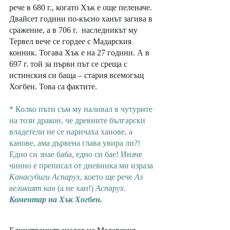
рече в 680 г., когато Хък е още пеленаче. 
Двайсет години по-късно ханът загива в 
сражение, а в 706 г.  наследникът му 
Тервел вече се гордее с Мадарския 
конник. Тогава Хък е на 27 години. А в 
697 г. той за първи път се среща с 
истинския си баща – стария всемогъщ 
Хогбен. Това са фактите. 
* Колко пъти съм му наливал в чутурите 
на този дракон, че древните български 
владетели не се наричаха ханове, а 
канове, ама дървена глава увира ли?! 
Едно си знае баба, едно си бае! Иначе 
чинно е преписал от дневника ми израза 
Канасубиги Аспарух
, което ще рече 
Аз 
великият кан
 (а не хан!) 
Аспарух
. 
Коментар на Хък Хогбен.