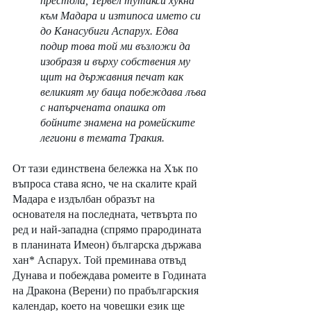
престола, Тервел тутакси хукна 
към Мадара и изтипоса името си 
до Канасубиги Аспарух. Едва 
подир това той ми възложи да 
изобразя и върху собствения му 
щит на държавния печат как 
великият му баща побеждава лъва 
с напърчената опашка от 
бойните знамена на ромейските 
легиони в темата Тракия.
От тази единствена бележка на Хък по 
въпроса става ясно, че на скалите край 
Мадара е издълбан образът на 
основателя на последната, четвърта по 
ред и най-западна (спрямо прародината 
в планината Имеон) българска държава 
хан* Аспарух. Той преминава отвъд 
Дунава и побеждава ромеите в Годината 
на Дракона (Верени) по прабългарския 
календар, което на човешки език ще 