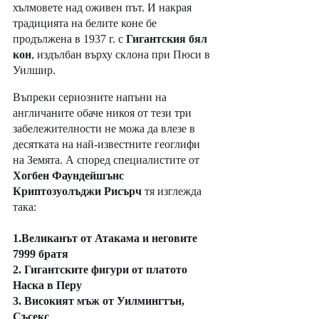
хълмовете над оживен път. И накрая 
традицията на белите коне бе 
продължена в 1937 г. с 
Гигантския бял 
кон
, издълбан върху склона при Пюси в 
Уилшир. 
Въпреки сериозните напъни на 
англичаните обаче никоя от тези три 
забележителности не можа да влезе в 
десятката на най-известните геоглифи 
на Земята. А според специалистите от 
Хогбен Фаундейшънс 
Криптозуолъджи Рисърч
 тя изглежда 
така:  
1.Великанът от Атакама и неговите 
7999 братя 
2. Гигантските фигури от платото 
Наска в Перу 
3. Високият мъж от Уилмингтън, 
Съсекс 