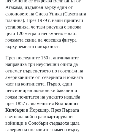
несъмнено се откроява Великанът от 
Атакама, издълбан върху един от 
склоновете на Сиера Уника (Самотната 
планина). През 1979 г. наши приятели 
установиха, че тази рисунка е висока 
цели 120 метра и несъмнено е най-
голямата скица на човешка фигура 
върху земната повърхност. 
През последните 150 г. англичаните 
направиха три неуспешни опита да 
отнемат първенството по геоглифи на 
американците от  северната и южната 
част на континента. Първо, един 
пенсиониран лондонски бакалин и 
голям почитател на уискито издълба 
през 1857 г. знаменития 
Бял кон от 
Килбърн
 в Йоркшир. През Първата 
световна война разквартирувани 
войници в Солсбъри създадоха цяла 
галерия на полковите знамена върху 