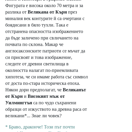
Фигурата е висока около 70 метра и за 
разлика от 
Великана от Кърн
 през 
миналия век контурите й са очертани с 
боядисани в бяло тухли. Така е 
отстранена опасността изображението 
да бъде заличено при свличането на 
почвата по склона. Макар че 
англосаксонските патриоти се мъчат да 
си присвоят и това изображение, 
следите от древни светилища в 
околността налагат по-приемливата 
хипотеза, че си имаме работа със символ 
от доста по-стара историческа епоха. 
Някои дори предполагат, че 
Великанът 
от Кърн
 и 
Високият мъж от 
Уилмингтън
 са по чудо съхранени 
образци от изкуството на древна раса от 
великани*... Знае ли човек?
* Браво, драконче! Този път почти 