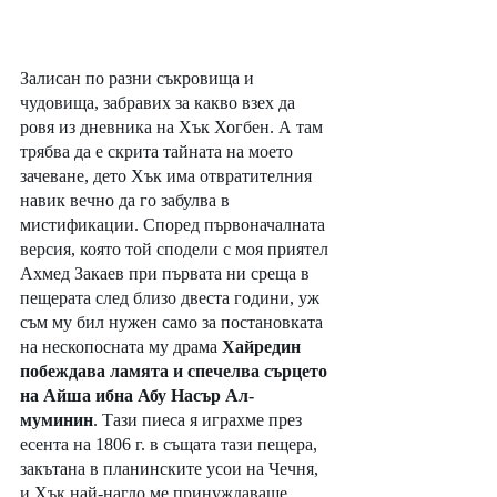
Залисан по разни съкровища и 
чудовища, забравих за какво взех да 
ровя из дневника на Хък Хогбен. А там 
трябва да е скрита тайната на моето 
зачеване, дето Хък има отвратителния 
навик вечно да го забулва в 
мистификации. Според първоначалната 
версия, която той сподели с моя приятел 
Ахмед Закаев при първата ни среща в 
пещерата след близо двеста години, уж 
съм му бил нужен само за постановката 
на нескопосната му драма 
Хайредин 
побеждава ламята и спечелва сърцето 
на Айша ибна Абу Насър Ал-
муминин
. Тази пиеса я играхме през 
есента на 1806 г. в същата тази пещера, 
закътана в планинските усои на Чечня, 
и Хък най-нагло ме принуждаваше 