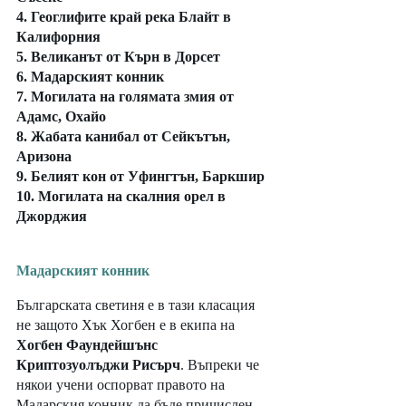
4. Геоглифите край река Блайт в 
Калифорния 
5. Великанът от Кърн в Дорсет 
6. Мадарският конник 
7. Могилата на голямата змия от 
Адамс, Охайо  
8. Жабата канибал от Сейкътън, 
Аризона 
9. Белият кон от Уфингтън, Баркшир 
10. Могилата на скалния орел в 
Джорджия
Мадарският конник
Българската светиня e в тази класация 
не защото Хък Хогбен е в екипа на 
Хогбен Фаундейшънс 
Криптозуолъджи Рисърч
. Въпреки че 
някои учени оспорват правото на 
Мадарския конник да бъде причислен 