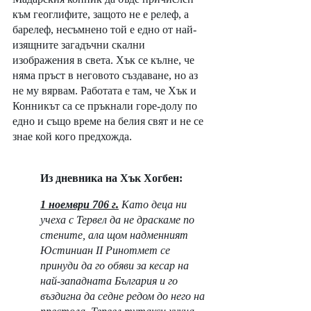
към геоглифите, защото не е релеф, а 
барелеф, несъмнено той е едно от най-
изящните загадъчни скални 
изображения в света. Хък се кълне, че 
няма пръст в неговото създаване, но аз 
не му вярвам. Работата е там, че Хък и 
Конникът са се пръкнали горе-долу по 
едно и също време на белия свят и не се 
знае кой кого предхожда. 
Из дневника на Хък Хогбен:
1 ноември 706 г.
Като деца ни 
учеха с Тервел да не драскаме по 
стените, ала щом надменният 
Юстиниан II Ринотмет се 
принуди да го обяви за кесар на 
най-западната България и го 
въздигна да седне редом до него на 