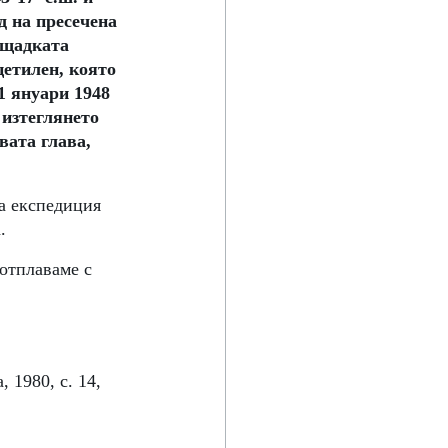
д на пресечена 
ощадката 
етилен, която 
1 януари 1948 
 изтеглянето 
ата глава, 
а експедиция 
. 
отплаваме с 
 1980, с. 14, 