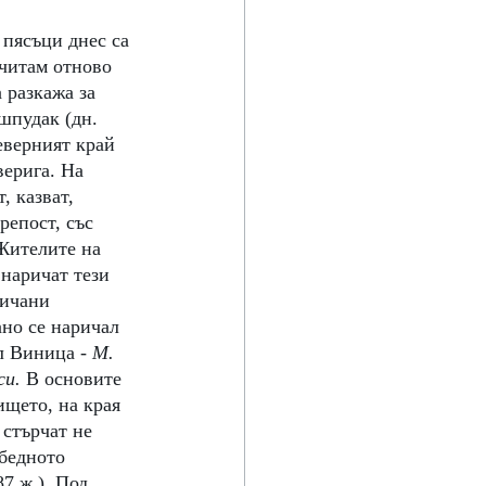
пясъци днес са 
очитам отново 
а разкажа за 
шпудак (дн. 
северният край 
ерига. На 
, казват, 
репост, със 
Жителите на 
наричат тези 
ричани 
но се наричал 
 Виница - 
М. 
и. 
В основите 
ището, на края 
 стърчат не 
бедното 
87 ж.). Под 