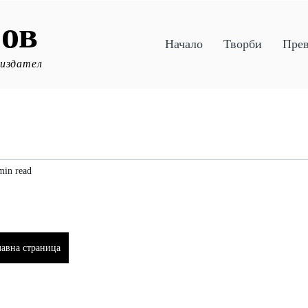
ов
Начало
Творби
Пре
 издател
min read
лавна страница