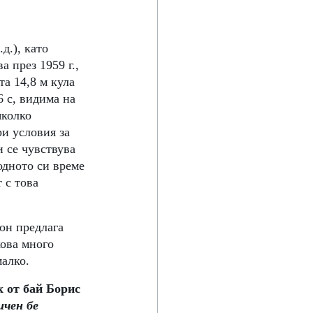
д.), като 
 през 1959 г., 
а 14,8 м кула 
 с, видима на 
яколко 
и условия за 
 се чувствува 
одното си време 
 с това 
зон предлага 
ова много 
малко.
х от бай Борис 
чен бе 