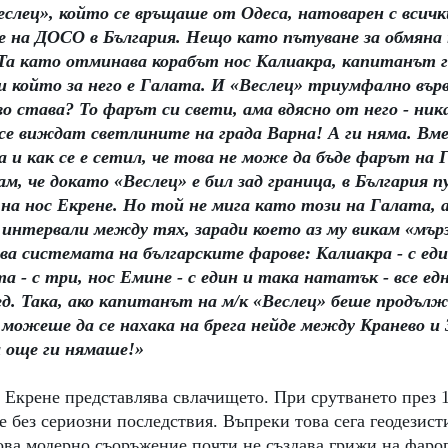
еслец», който се връщаше от Одеса, натоварен с всич
е на ДОСО в България. Нещо като пътуване за обмяна 
 Та като отминава корабът нос Калиакра, капитанът г
 който за него е Галата. И «Веслец» триумфално върв
кво става? То фарът си свети, ама вдясно от него - ник
 се виждат светлините на града Варна! А ги няма. Вм
га и как се е сетил, че това не може да бъде фарът на 
м, че докато «Веслец» е бил зад граница, в България п
на нос Екрене. Но той не мига като този на Галата, а 
 интервали между тях, заради което аз му викам «мърз
ва системата на българските фарове: Калиакра - с еди
та - с три, нос Емине - с един и така нататък - все едн
ед. Така, ако капитанът на м/к «Веслец» беше продълж
 можеше да се нахака на брега нейде между Кранево и
а още ги нямаше!»
Екрене представлява свлачището. При срутването през 19
е без сериозни последствия. Въпреки това сега геодезисти
това модерно съоръжение почти не създава грижи на фаро