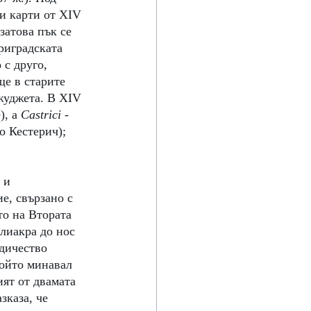
и карти от XIV 
затова пък се 
риградската 
 с друго, 
ще в старите 
жуджета. В XIV 
, а 
Castrici
 - 
о Кестерич); 
]
 и 
е, свързано с 
то на Втората 
лиакра до нос 
дичество 
който минавал 
ят от двамата 
зказа, че 