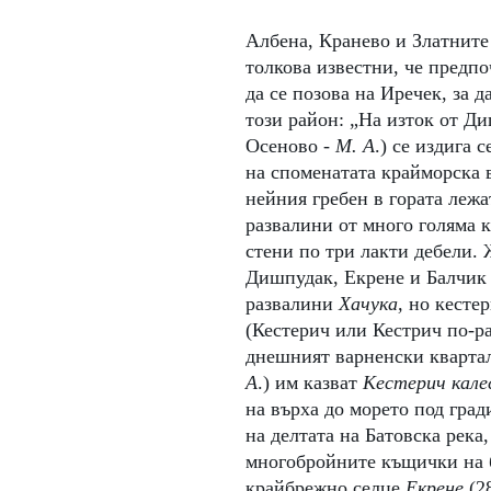
Албена, Кранево и Златните 
толкова известни, че предп
да се позова на Иречек, за д
този район: „На изток от Ди
Осеново - 
М. А
.) се издига 
на споменатата крайморска в
нейния гребен в гората лежат
развалини от много голяма к
стени по три лакти дебели. 
Дишпудак, Екрене и Балчик 
развалини 
Хачука, 
но кесте
(Кестерич или Кестрич по-ра
днешният варненски квартал
А
.) им казват 
Кестерич калес
на върха до морето под град
на делтата на Батовска река,
многобройните къщички на 
крайбрежно селце 
Екрене 
(2