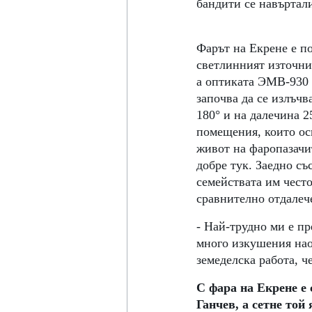
бандити се навъртали
Фарът на Екрене е пос
светлинният източник
а оптиката ЭМВ-930 е
започва да се излъчв
180° и на далечина 2
помещения, които ос
живот на фаропазачит
добре тук. Заедно съ
семействата им често
сравнително отдалеч
- Най-трудно ми е пре
много изкушения наок
земеделска работа, че
С фара на Екрене е 
Ганчев, а сетне той