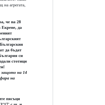
 на агрегата, 
, че на 28 
 Екрене, да 
веният 
ългарският 
 Българския 
ат да бъдат 
България си 
одали стотици 
еи!
, защото на 14 
фара на 
ите пясъци 
°17' с.ш. и 