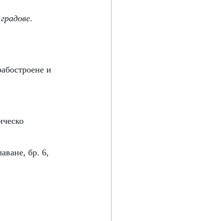
градове. 
абостроене и 
ическо 
ване, бр. 6, 