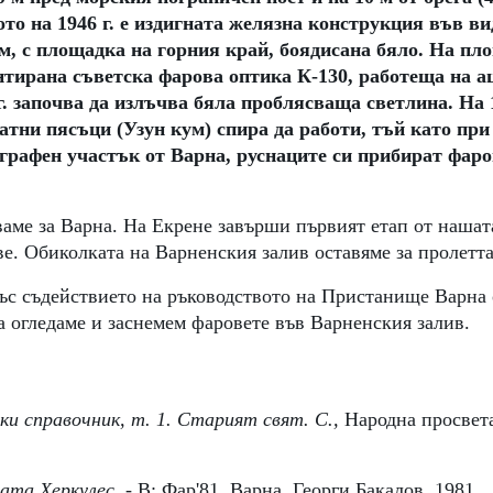
тото на 1946 г. е издигната желязна конструкция във ви
м, с площадка на горния край, боядисана бяло. На пл
нтирана съветска фарова оптика К-130, работеща на ац
г. започва да излъчва бяла проблясваща светлина. На 
латни пясъци (Узун кум) спира да работи, тъй като при
графен участък от Варна, руснаците си прибират фаров
ваме за Варна. На Екрене завърши първият етап от нашат
е. Обиколката на Варненския залив оставяме за пролетта
със съдействието на ръководството на Пристанище Варна 
а огледаме и заснемем фаровете във Варненския залив.  
и справочник, т. 1. Старият свят. С., 
Народна просвета,
ата Херкулес. 
- В: Фар'81. Варна, Георги Бакалов, 1981. 