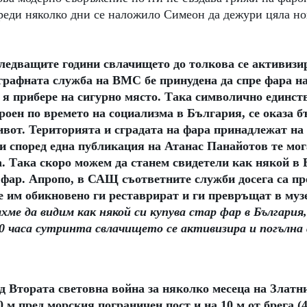
реди няколко дни се наложило Симеон да дежури цяла нощ
ледващите години свлачището до толкова се активизира
графната служба на ВМС бе принудена да спре фара на
 я прибере на сигурно място. Така символично единст
роен по времето на социализма в България, се оказа б
ивот. Територията и сградата на фара принадлежат на
и според една публикация на Атанас Панайотов те мог
. Така скоро можем да станем свидетели как някой в 
 фар. Апропо, в САЩ съответните служби досега са пр
е им обикновено ги реставрират и ги превръщат в муз
хме да видим как някой си купува стар фар в България
10 часа сутринта свлачището се активизира и погълна 
д Втората световна война за няколко месеца на Златн
 м пред морския пограничен пост и на 10 м от брега (43