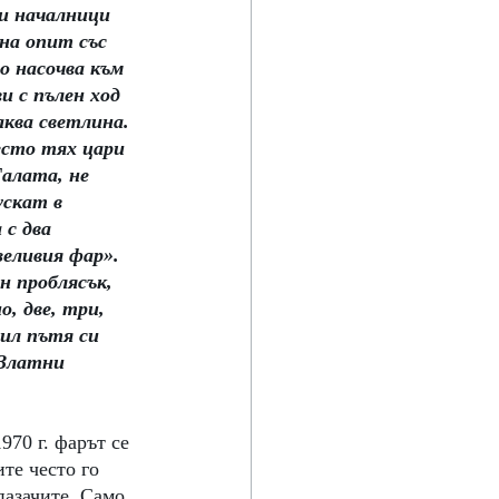
ки началници 
на опит със 
о насочва към 
и с пълен ход 
аква светлина. 
есто тях цари 
Галата, не 
ускат в 
с два 
еливия фар». 
н проблясък, 
о, две, три, 
ил пътя си 
 Златни 
70 г. фарът се 
те често го 
пазачите. Само 