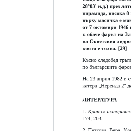
28°03' и.д.) през ля
пирамида, висока 8 
върху масичка е мо
от 7 октомври 1946 
г. обаче фарът на З
на Съветския хидро
която е тяхна. [29]
Късно следобед тръг
по българските фаров
На 23 април 1982 г. 
катера „Нереида 2" д
ЛИТЕРАТУРА
1. 
Кратък историческ
174, 203. 
2. Петкова, Вяра. 
Кул