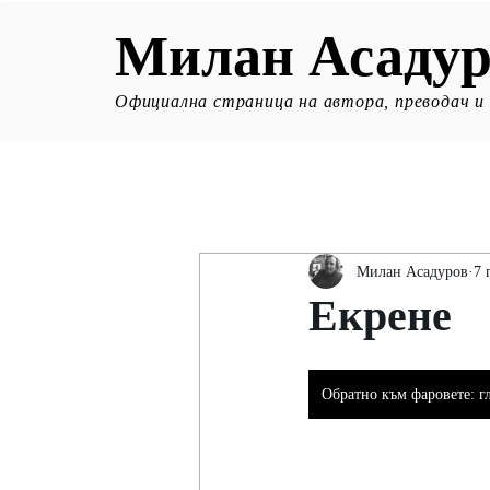
Милан Асадур
Официална страница на автора, преводач и
Милан Асадуров
7 
Екрене
Обратно към фаровете: г