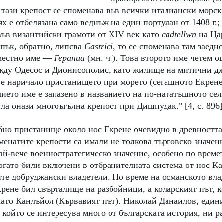
 
тази крепост се споменава във всички италиански морск
ях е отбелязана само веднъж на един портулан от 1408 г.; 
във византийски грамоти от XIV век като 
cadtellwn
 на Ца
пък, обратно, липсва 
Castrici, 
то се споменава там заедно
местно име — 
Гераниа 
(мн. ч.). Това второто име четем о
жду Одесос и Дионисополис, като жилище на митични д
 е наричало пристанището при морето (сегашното Екрене)
чието име е запазено в названието на по-нататъшното сел
ла онази многоъгълна крепост при Дишпудак." [4, с. 896
бно пристанище около нос Екрене очевидно в древността
енатите крепости са имали не толкова търговско значени
ай-вече военностратегическо значение, особено по време
огато били включени в отбранителната система от нос Ка
те добруджански владетели. По време на османското вла
крене бил свърталище на разбойници, а коларският път, 
като Канлъйол (Кървавият път). Николай Данаилов, едини
който се интересува много от българската история, ни ра