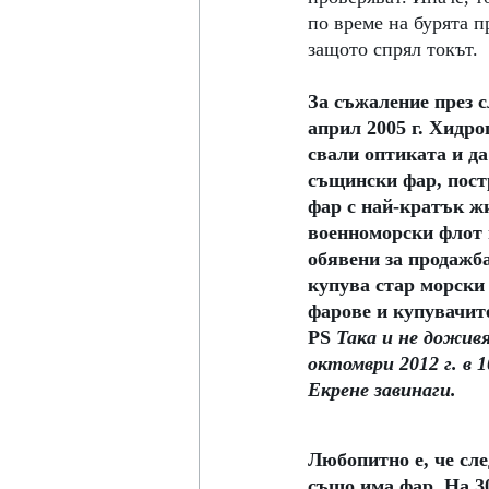
по време на бурята п
защото спрял токът.
За съжаление през с
април 2005 г. Хидро
свали оптиката и да
същински фар, пост
фар с най-кратък ж
военноморски флот 
обявени за продажба
купува стар морски
фарове и купувачит
PS 
Така и не доживя
октомври 2012 г. в 
Екрене завинаги.
Любопитно е, че сле
също има фар. На 30