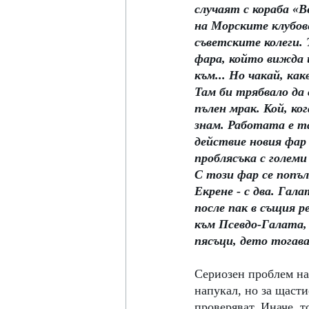
случаят с кораба «В
на Морските клубов
съветските колеги.
фара, който вижда и
към... Но чакай, ка
Там би трябвало да
пълен мрак. Кой, ко
знам. Работата е та
действие новия фар 
проблясъка с големи
С този фар се попъл
Екрене - с два. Гала
после пак в същия р
към Псевдо-Галата,
пясъци, дето тогав
Сериозен проблем на 
напукал, но за щасти
проверяват. Иначе, 