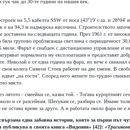
 тук чак до 30-те години на нашия век.
троен на 5,5 кабелта SSW от носа (43°19' с.ш. и 28°04' и.
 е на 94,3 м надморска височина. Строителството започва
 доставена на следващата година. През 1961 г. от високат
а бяла групово проблясваща светлина с периодичност 30,6
5 мили. Фарът е снабден с дистанционно управление и н
игуряват нормалната му експлоатация и предоставят добр
е. Николай е от една година на фара, но вече е свикнал и
с своя колега Симеон Стоев работят на две смени. В своб
 идват „на гости". Според него жените по-трудно свикват
ено място.
з лятото - смеейки се, казва той. - Тогава курортният се
оло и се разсейвам. Шегувам се, разбира се. Имаме толк
 не остава време за друго. А и работата около фара не е 
свързана една забавна история, която за първи път чу
 я публикува в своята книга «Видения» [42]: 
«Трагикоми