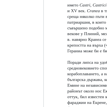
името 
Castri, Castrici
и XV век. 
Cranea 
в т
среща няколко пъти 
патриаршия, в които 
съвършено подобно 
векове у Плиний, ме
в. навярно Кранеа се
крепостта на върха (
Гераниа може би е би
Поради липса на удо
средновековието спом
корабоплаването, а н
българска държава, к
Емине на независими
районът около нос Е
оттук, бил известен 
фараджии на Екрене, 