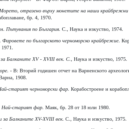
Морето, отразено върху монетите на наши крайбрежни 
боплаване, бр. 4, 1970. 
н. 
Пътувания по България. 
С., Наука и изкуство, 1974. 
 
Фаровете по българското черноморско крайбрежие. 
Кор
 1971. 
 за Балканите XV 
- 
XVIII век. С., 
Наука и изкуство, 1975. 
оре. 
- В: Вторий годишен отчет на Варненското археолог
Варна, 1908. 
Най-старият черноморски фар. 
Корабостроене и корабопла
 
Най-старият фар. 
Маяк, бр. 28 от 18 юли 1980. 
 за Балканите XV-XVIII век. 
С., Наука и изкуство, 1975. 