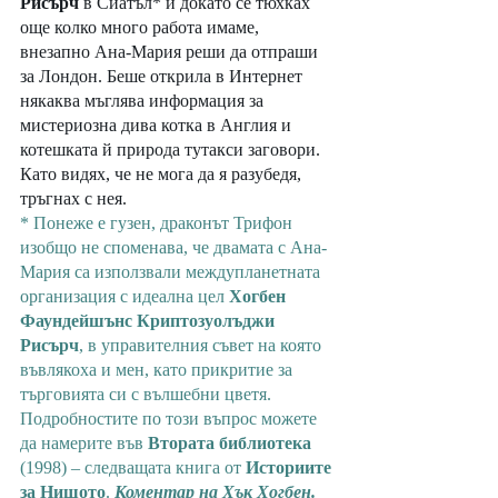
Рисърч
 в Сиатъл* и докато се тюхках 
още колко много работа имаме, 
внезапно Ана-Мария реши да отпраши 
за Лондон. Беше открила в Интернет 
някаква мъглява информация за 
мистериозна дива котка в Англия и 
котешката й природа тутакси заговори. 
Като видях, че не мога да я разубедя, 
тръгнах с нея. 
* Понеже е гузен, драконът Трифон 
изобщо не споменава, че двамата с Ана-
Мария са използвали междупланетната 
организация с идеална цел 
Хогбен 
Фаундейшънс Криптозуолъджи 
Рисърч
, в управителния съвет на която 
въвлякоха и мен, като прикритие за 
търговията си с вълшебни цветя. 
Подробностите по този въпрос можете 
да намерите във 
Втората библиотека
(1998) – следващата книга от 
Историите 
за Нищото
. 
Коментар на Хък Хогбен.