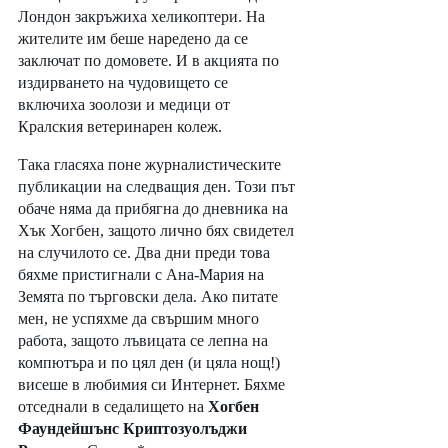
Лондон закръжиха хеликоптери. На 
жителите им беше наредено да се 
заключат по домовете. И в акцията по 
издирването на чудовището се 
включиха зоолози и медици от 
Кралския ветеринарен колеж.
Така гласяха поне журналистическите 
публикации на следващия ден. Този път 
обаче няма да прибягна до дневника на 
Хък Хогбен, защото лично бях свидетел 
на случилото се. Два дни преди това 
бяхме пристигнали с Ана-Мария на 
Земята по търговски дела. Ако питате 
мен, не успяхме да свършим много 
работа, защото лъвицата се лепна на 
компютъра и по цял ден (и цяла нощ!) 
висеше в любимия си Интернет. Бяхме 
отседнали в седалището на 
Хогбен 
Фаундейшънс Криптозуолъджи 