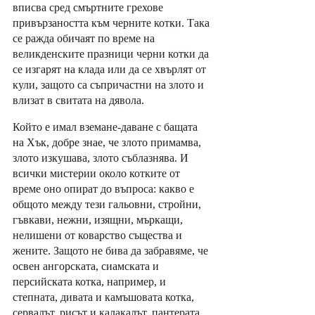
вписва сред смъртните грехове 
привързаността към черните котки. Така 
се ражда обичаят по време на 
великденските празници черни котки да 
се изгарят на клада или да се хвърлят от 
кули, защото са съпричастни на злото и 
влизат в свитата на дявола. 
Който е имал вземане-даване с бащата 
на Хък, добре знае, че злото примамва, 
злото изкушава, злото съблазнява. И 
всички мистерии около котките от 
време оно опират до въпроса: какво е 
общото между тези гальовни, стройни, 
гъвкави, нежни, изящни, мъркащи, 
нелишени от коварство същества и 
жените. Защото не бива да забравяме, че 
освен ангорската, сиамската и 
персийската котка, например, и 
степната, дивата и камъшовата котка, 
сервалът, рисът и калакалът, пантерата, 