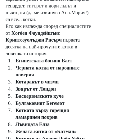
гепардът, тигърът и дори лъвът и 
лъвицата (да ме извинява Ана-Мария!) 
са все... котки. 
Ето как изглежда според специалистите 
от 
Хогбен Фаундейшънс 
Криптозуолъджи Рисърч
 първата 
десятка на най-прочутите котки в 
човешката история:  
Египетската богиня Баст
Черната котка от народните 
поверия
Котаракът в чизми
Звярът от Лондон
Баскервилското куче
Булгаковият Бегемот
Котката върху горещия 
ламаринен покрив
Лъвицата Елза
Жената-котка от «Батман»
Котките на Андрю Лойд Уебър