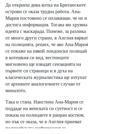
Да откриеш дива котка на Британските 
острови се оказа трудна работа. Ана-
Мария постоянно се оплакваше, че не и 
достига информация. Тогава ми хрумна 
идеята с маскарада. Понеже, за разлика 
от много други страни, в Англия вярват 
на полицията, реших, че ако Ана-Мария 
се покаже на някой лондонски полицай 
в котешкия си вид, вестниците 
мигновено ще извадят сензацията на 
първите си страници и в духа на 
класическата журналистика ще изтупат 
от архивите аналогичните случаи от 
миналото. 
Така и стана. Наистина Ана-Мария се 
поддаде на женската си суетност и се 
показа на полицаите в раиран костюм, 
но пък се оказа, че в Англия приемат 
полицейската информация за 