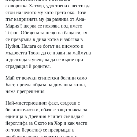
фаворитка Хатхор, удостоена с честта да 
стои на челото му като трето око. Този 
път капризната му (за разлика от Ана-
Мария!) щерка се появява под името 
Тефне. Обидена за нещо на баща си, тя 
се превръща в дива котка и забягва в 
Нубия. Налага се богът на писмото и 
мъдростта Тховт да се прави на маймуна 
и дълго да я увещава да се върне при 
страдащия й родител. 
Май от всички египетски богини само 
Баст, приела образа на домашна котка, 
няма прегрешения. 
Най-мистериозният факт, свързан с 
богините-котки, обаче е защо знакът за 
единица в Древния Египет съвпада с 
йероглифа за Окото на Хор и как части 
от този йероглиф се превръщат в 
дробните числа, с които си служат 