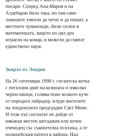
писари. Според Ана-Мария и на 
Алдебаран било така, но там само 
лъвиците умеели да четат и да пишат, а 
местните хуманоиди, били силни в 
математиката, защото по цял ден 
играели на комар, и можели да смятат 
единствено наум. 
Звярът от Лондон
На 26 септември 1998 г. гигантска котка 
с песъчлив цвят на козината и няколко 
черни ивици, голяма поне колкото куче 
от породата лабрадор, влуди жителите 
на лондонското предградие Саут Мимс. 
И този път сигналът не дойде от 
някакъв местен шегаджия или вечен 
очевидец със съмнителна психика, а от 
полицейския патрул в района. Над 