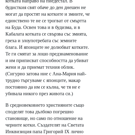
котката направо на пиедестал. В 
будисткия свят обаче до ден днешен не 
могат да простят на котките и змиите, че 
единствено те не се трогват от смъртта 
на Буда. Освен това и в будизма, и в 
Кабалата котката се свързва със змията, 
греха и злоупотребата със земните 
блага. И японците не долюбват котките. 
Те ги смятат за лошо предзнаменование 
и им приписват способността да убиват 
жени и да приемат техния облик. 
(Сигурно затова ние с Ана-Мария най-
трудно търгуваме с японците, макар 
постоянно да им се кълна, че тя не е 
убивала никого през живота си.) 
В средновековието християните също 
споделят това дълбоко погрешно 
становище, но само по отношение на 
черните котки. Създателят на Светата 
Инквизиция папа Григорий IX лично 