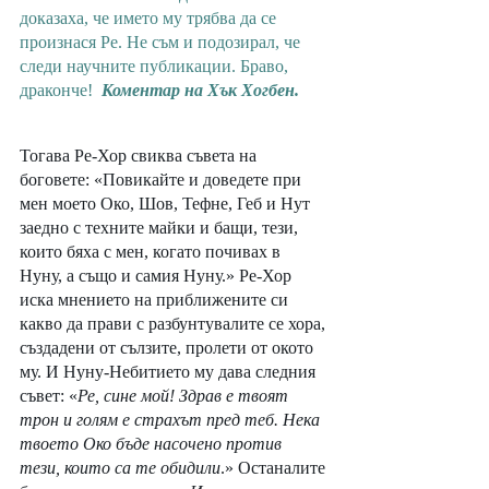
доказаха, че името му трябва да се 
произнася Ре. Не съм и подозирал, че 
следи научните публикации. Браво, 
драконче!  
Коментар на Хък Хогбен.
Тогава Ре-Хор свиква съвета на 
боговете: «Повикайте и доведете при 
мен моето Око, Шов, Тефне, Геб и Нут 
заедно с техните майки и бащи, тези, 
които бяха с мен, когато почивах в 
Нуну, а също и самия Нуну.» Ре-Хор 
иска мнението на приближените си 
какво да прави с разбунтувалите се хора, 
създадени от сълзите, пролети от окото 
му. И Нуну-Небитието му дава следния 
съвет: «
Ре, сине мой! Здрав е твоят 
трон и голям е страхът пред теб. Нека 
твоето Око бъде насочено против 
тези, които са те обидили
.» Останалите 