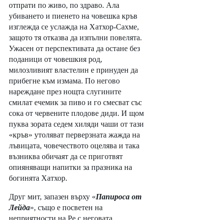
отпрати по живо, по здраво. Ала 
убиването и пиенето на човешка кръв 
изглежда се услажда на Хатхор-Сахме, 
защото тя отказва да изпълни повелята. 
Ужасен от перспективата да остане без 
поданици от човешкия род, 
милозливият властелин е принуден да 
прибегне към измама. По негово 
нареждане през нощта слугините 
смилат ечемик за пиво и го смесват със 
сока от червените плодове диди. И щом 
пуква зората седем хиляди чаши от тази 
«кръв» утоляват перверзната жажда на 
лъвицата, човечеството оцелява и така 
възниква обичаят да се приготвят 
опияняващи напитки за празника на 
богинята Хатхор.
Друг мит, запазен върху «
Папироса от 
Лейда
», също е посветен на 
неприятности на Ре с неговата 