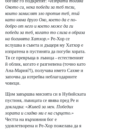
богове го подкрепят: «
Изпрати тогава 
Окото си, нека победи за теб тези, 
които замислят зло против теб, тъй 
като няма друго Око, което да е по-
добро от него и което може да ги 
победи за теб, когато то слиза в образа 
на богинята Хатхор
.» Ре-Хор се 
вслушва в съвета и дъщеря му Хатхор е 
изпратена в пустинята да погуби хората. 
Тя се превръща в лъвица - естественият 
й облик, когато е разгневена (точно като 
Ана-Мария?!), получава името Сахме и 
започва да изтребва неблагодарните 
човеци. 
Щом завършва мисията си в Нубийската 
пустиня, лъвицата се явява пред Ре и 
докладва: «
Живей за мен. Победих 
хората и сладко ми е на сърцето
.» 
Честта на върховния бог е 
удовлетворена и Ре-Хор пожелава да я 