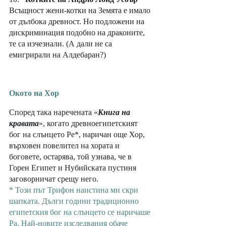
Всъщност жени-котки на Земята е имало 
от дълбока древност. Но подложени на 
дискриминация подобно на драконите, 
те са изчезнали. (А дали не са 
емигрирали на Алдебаран?) 
Окото на Хор
Според така наречената «
Книга на 
кравата
», когато древноегипетският 
бог на слънцето Ре*, наричан още Хор, 
върховен повелител на хората и 
боговете, остарява, той узнава, че в 
Горен Египет и Нубийската пустиня 
заговорничат срещу него. 
* Този път Трифон наистина ми скри 
шапката. Дълги години традиционно 
египетския бог на слънцето се наричаше 
Ра. Най-новите изследвания обаче 