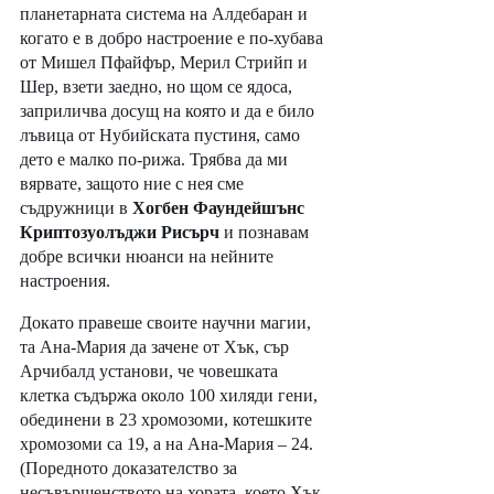
планетарната система на Алдебаран и 
когато е в добро настроение е по-хубава 
от Мишел Пфайфър, Мерил Стрийп и 
Шер, взети заедно, но щом се ядоса, 
заприличва досущ на която и да е било 
лъвица от Нубийската пустиня, само 
дето е малко по-рижа. Трябва да ми 
вярвате, защото ние с нея сме 
съдружници в 
Хогбен Фаундейшънс 
Криптозуолъджи Рисърч
 и познавам 
добре всички нюанси на нейните 
настроения. 
Докато правеше своите научни магии, 
та Ана-Мария да зачене от Хък, сър 
Арчибалд установи, че човешката 
клетка съдържа около 100 хиляди гени, 
обединени в 23 хромозоми, котешките 
хромозоми са 19, а на Ана-Мария – 24. 
(Поредното доказателство за 
несъвършенството на хората, което Хък 