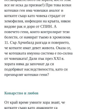
все не иска да признае!) При това всеки 
котешки ген има човешки аналог и 
котките също като човека страдат от 
хемофилия, инфекции на кръвта, някои 
видове рак и дори от СПИН. А 
повечето гени, които контролират тези 
болести, се намират тъкмо в хромозома 
11. Сър Арчибалд разгада и поверието, 
че котките имат девет живота. Оказа се, 
че котешката имунна система е по-силна 
от човешката! Дали пък през XXI в. 
хората няма да започнат да си 
подобряват наследствеността, като си 
прехвърлят котешки гени? 
Коварство и любов
От край време умните хора знаят, че 
котките също като драконите са 