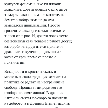
културен феномен. Ако ги нямаше 
драконите, хората нямаше с кого да се 
заяждат, а ако ги нямаше котките, на 
Земята изобщо нямаше да има 
земеделски цивилизации. Просто 
гризачите щяха да изяждат всичките 
запаси от зърно. И, докато човек често 
без всякакъв свян товари с работа досущ 
като добичета другите си приятели - 
драконите и кучетата, – домашната 
котка от край време се ползва с 
привилегии. 
Всъщност и в християнската, и 
мюсюлманската традиция котките на 
практика се радват на неограничена 
свобода. Прощават им дори когато 
изобщо не ловят мишки! В древния 
Китай ги смятат по-скоро за носители 
на доброто, а в Древния Египет издигат 