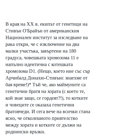
В края на ХХ в. екипът от генетици на 
Стивън О'Брайън от американския 
Национален институт за изследване на 
рака откри, че с изключение на два 
малки участъка, завъртени на 180 
градуса, човешката хромозома 11 е 
напълно идентична с котешката 
хромозома D1. (Нещо, което ние със сър 
Арчибалд Донахю-Стивънс знаехме от 
бая време!)* Тъй че, ако маймуните са 
генетични братя на хората (с което те, 
кой знае защо, се гордеят?!), то котките 
и човеците се оказаха генетични 
братовчеди. И сега вече на всички стана 
ясно, че отколешното приятелство 
между хората и котките се дължи на 
роднински връзки. 