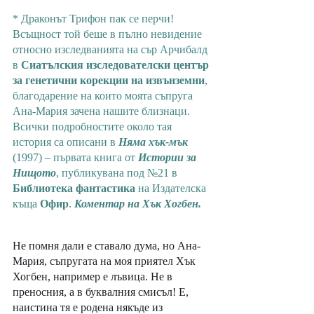
* Драконът Трифон пак се перчи! 
Всъщност той беше в пълно невидение 
относно изследванията на сър Арчибалд 
в 
Сиатълския изследователски център 
за генетични корекции на извънземни
, 
благодарение на които моята съпруга 
Ана-Мария зачена нашите близнаци. 
Всички подробностите около тая 
история са описани в 
Няма хък-мък
(1997) – първата книга от 
Истории за 
Нищото
, публикувана под №21 в 
Библиотека фантастика
 на Издателска 
къща 
Офир
. 
Коментар на Хък Хогбен.
Не помня дали е ставало дума, но Ана-
Мария, съпругата на моя приятел Хък 
Хогбен, например е лъвица. Не в 
преносния, а в буквалния смисъл! Е, 
наистина тя е родена някъде из 