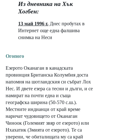
Из дневника на Хък 
Хогбен:
13 май 1996 г.
Днес пробутах в 
Интернет още една фалшива 
снимка на Неси
Огопого
Езерото Оканаган в канадската 
провинция Британска Колумбия доста 
напомня на шотландския си събрат Лох 
Нес. И двете езера са тесни и дълги, и се 
намират на почти една и съща 
географска ширина (50-570 с.ш.). 
Местните индианци от край време 
наричат чудовището от Оканаган 
Чиноок (Големият звяр от езерото) или 
Нхахатик (Змията от езерото). Те са 
уверени, че обиталищата му са край 