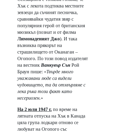
Хък с лекота подтиква местните 
зевзеци да съчинят песничка, 
сравнявайки чудатия звяр с 
популярния герой от британския 
мюзикъл (познат и от филма 
Лимонаденият Джо
). И така 
възниква прякорът на 
страшилището от Оканаган – 
Огопого. По този повод издателят 
на вестник 
Ванкувър Сън
 Рой 
Браун пише: «
Твърде много 
уважавани люде са видели 
чудовището, та да отхвърляме с 
лека ръка този факт като 
несериозен.
» 
На 2 юли 1947 г.
 по време на 
лятната отпуска на Хък в Канада 
цяла група лодкари отново се 
любуват на Огопого със 