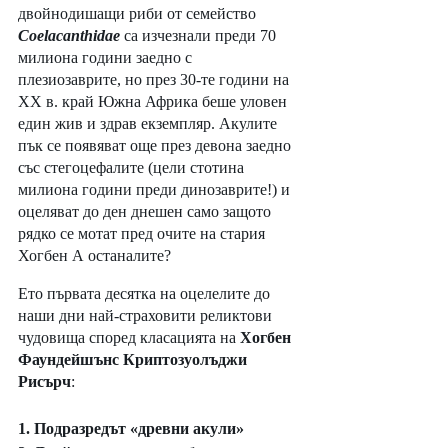
двойнодишащи риби от семейство 
Coelacanthidae
 са изчезнали преди 70 
милиона години заедно с 
плезиозаврите, но през 30-те години на 
ХХ в. край Южна Африка беше уловен 
един жив и здрав екземпляр. Акулите 
пък се появяват още през девона заедно 
със стегоцефалите (цели стотина 
милиона години преди динозаврите!) и 
оцеляват до ден днешен само защото 
рядко се мотат пред очите на стария 
Хогбен А останалите?
Ето първата десятка на оцелелите до 
наши дни най-страховити реликтови 
чудовища според класацията на 
Хогбен 
Фаундейшънс Криптозуолъджи 
Рисърч
: 
1. Подразредът «древни акули» 