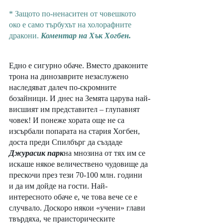
* Защото по-ненаситен от човешкото 
око е само търбухът на холорафните 
дракони. 
Коментар на Хък Хогбен.
Едно е сигурно обаче. Вместо драконите 
трона на динозаврите незаслужено 
наследяват далеч по-скромните 
бозайници. И днес на Земята царува най-
висшият им представител – глупавият 
човек! И понеже хората още не са 
изсърбали попарата на стария Хогбен, 
доста преди Спилбърг да създаде 
Джурасик парк
на мнозина от тях им се 
искаше някое величествено чудовище да 
прескочи през тези 70-100 млн. години 
и да им дойде на гости. Най-
интересното обаче е, че това вече се е 
случвало. Доскоро някои «учени» глави 
твърдяха, че праисторическите 