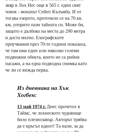
звяр в Лох Нес още в 565 г. един свят 
човек - монахът Сейнт Кълъмба. И от 
тогава езерото, проточило се на 70 кв. 
км, упорито пази тайната си. Може би, 
защото е дълбоко на места до 290 метра 
и доста мътно. Ехографските 
проучвания през 70-те години показаха, 
че там има един или няколко големи 
подвижни обекта, които не са рибни 
пасажи, а на една подводна снимка като 
че ли се вижда перка. 
Из дневника на Хък 
Хогбен:
13 май 1974 г.
Днес прочетох в 
Таймс, че лохнеското чудовище 
било плезиозавър. Авторът трябва 
да е кръгъл идиот! Та нали, за да 