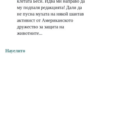
клетата Беси. Идва ми направо да 
му подпаля редакцията! Дали да 
не пусна мухата на някой шантав 
активист от Американското 
дружество за защита на 
животните...
Науелито
Най-изявената отличителна черта на 
така нареченото патагонско чудовище е, 
че описанията на очевидците сериозно 
се разминават. Оптимистите твърдят, че 
са видели 50-метрова змия с плавници, 
а песимистите - петметров... лебед със 
змийска глава. Първите писмени 
сведения за Науелито датират от 1897 г. 
и според Хък всяка година 
подозрително зачестяват през март, 
когато в Патагония започва 