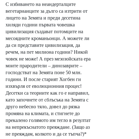
С избиването на неандерталците 
вегетарианците за дълго са изтрити от 
лицето на Земята и преди десетина 
хиляди години първата човешка 
цивилизация създават потомците на 
месоядните кроманьонци. А можете ли 
да си представите цивилизация, да 
речем, на пет милиона години? Никой 
човек не може! А през мезозойската ера 
моите прародители – динозаврите – 
господстват на Земята поне 50 млн. 
години. И после старият Хогбен ги 
изхвърля от еволюционния процес! 
Десетки са теориите как го е направил, 
като започнете от сблъсъка на Земята с 
друго небесно тяло, довел до рязка 
промяна на климата, и стигнете до 
прекалено голямото им тегло в резултат 
на непрекъснатото преяждане. (Защо аз 
не преяждам, колкото и да се тъпча?)*