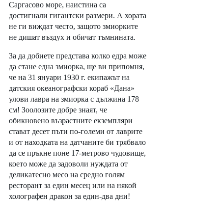
Саргасово море, наистина са 
достигнали гигантски размери. А хората 
не ги виждат често, защото змиорките 
не дишат въздух и обичат тъмнината. 
За да добиете представа колко едра може 
да стане една змиорка, ще ви припомня, 
че на 31 януари 1930 г. екипажът на 
датския океанографски кораб «Дана» 
улови лавра на змиорка с дължина 178 
см! Зоолозите добре знаят, че 
обикновено възрастните екземпляри 
стават десет пъти по-големи от лаврите 
и от находката на датчаните би трябвало 
да се пръкне поне 17-метрово чудовище, 
което може да задоволи нуждата от 
деликатесно месо на средно голям 
ресторант за един месец или на някой 
холографен дракон за един-два дни! 