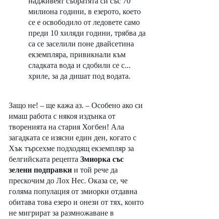
надживеят събратята си със 70 
милиона години, в езерото, което 
се е освободило от ледовете само 
преди 10 хиляди години, трябва да 
са се заселили поне двайсетина 
екземпляра, привикнали към 
сладката вода и сдобили се с... 
хриле, за да дишат под водата.
Защо не! – ще кажа аз. – Особено ако си 
имаш работа с някоя издънка от 
творенията на стария Хогбен! Ала 
загадката се изясни един ден, когато с 
Хък търсехме подходящ екземпляр за 
белгийската рецепта 
Змиорка със 
зелени подправки
 и той рече да 
прескочим до Лох Нес. Оказа се, че 
голяма популация от змиорки отдавна 
обитава това езеро и онези от тях, които 
не мигрират за размножаване в 