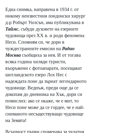
Една снимка, направена в 1934 г. от 
никому неизвестния лондонски хирург 
д-р Робърт Уилсън, ама публикувана в 
Таймс
, събуди духовете на езерните 
чудовища през ХХ в. и роди феномена 
Неси. Спомням си, че дори в 
чуждестранните емисии на 
Радио 
Москва
 съобщиха за нея. И от тогава 
всяка година хиляди туристи, 
въоръжени с фотоапарати, посещават 
шотландското езеро Лох Нес с 
надеждата поне да зърнат легендарното 
чудовище. Веднъж, преди още да се 
докопам до дневника на Хък, дори си 
помислих: ако се окаже, че е мит, то 
Неси поне може да се гордее, че е най-
сниманото несъществуващо чудовище 
на Земята! 
Всъщност първи споменава за чудатия 