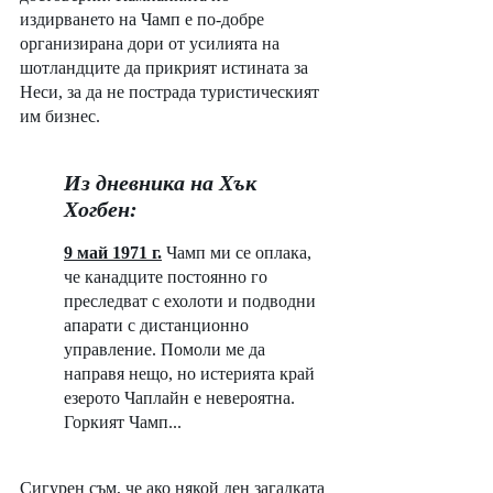
издирването на Чамп е по-добре 
организирана дори от усилията на 
шотландците да прикрият истината за 
Неси, за да не пострада туристическият 
им бизнес. 
Из дневника на Хък 
Хогбен:
9 май 1971 г.
Чамп ми се оплака, 
че канадците постоянно го 
преследват с ехолоти и подводни 
апарати с дистанционно 
управление. Помоли ме да 
направя нещо, но истерията край 
езерото Чаплайн е невероятна. 
Горкият Чамп...
Сигурен съм, че ако някой ден загадката 