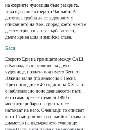
на езерните чудовища бъде разкрита, 
това ще стане в езерото Чаплайн. А 
дотогава трябва да се задоволим с 
описанието на Хък, според което Чамп е 
десетметров гигант с гърбаво тяло, 
дълга крива шия и змийска глава. 
Беси
Езерото Ери на границата между САЩ 
и Канада, е свърталище на друго 
чудовище, познато под името Беси от 
Южния залив (по аналогия с Неси). 
През последните 40 години на ХХ в. то 
е наблюдавано поне дванадесети пъти, 
като само през септември 1990 г. 
местните рибари на три пъти се 
натъкват на него. Очевидци го описват 
като 15-метров звяр със змийска глава и 
диаметър на издълженото туловище 
поне 60 см. Беси плува с вълнообразни 