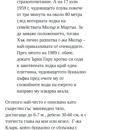
страхопочитание. А на 17 юли 
1959 г. чудовището плува повече 
от три минути на около 80 метра 
след моторната лодка на 
семействата Милър и Мартън. За 
да замаже положението, тогава 
Хък лично разпитва г-жа Милър – 
най-приказливата от очевидците. 
През лятото на 1989 г. обаче, 
докато Ърни Гиру кротко си седи 
в закотвената лодка край една 
плитчина, чудовищетото буквално 
цъфва пред очите му от 
спокойните води на езерото и 
направо му изкарва акъла. 
Огопого най-често е описвано като 
същество със змиевидно тяло, 
достигащо до 6-7 м , дебело 30-60 см, и с 
топчеста глава на кон или козел.  Г-жа 
Кларк, която буквално се сблъсква с 