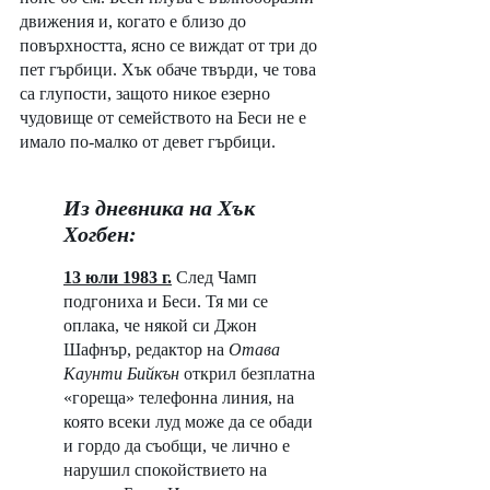
движения и, когато е близо до 
повърхността, ясно се виждат от три до 
пет гърбици. Хък обаче твърди, че това 
са глупости, защото никое езерно 
чудовище от семейството на Беси не е 
имало по-малко от девет гърбици. 
Из дневника на Хък 
Хогбен:
13 юли 1983 г.
След Чамп 
подгониха и Беси. Тя ми се 
оплака, че някой си Джон 
Шафнър, редактор на 
Отава 
Каунти Бийкън
 открил безплатна 
«гореща» телефонна линия, на 
която всеки луд може да се обади 
и гордо да съобщи, че лично е 
нарушил спокойствието на 