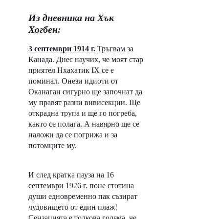
Из дневника на Хък 
Хогбен:
3 септември 1914 г.
Тръгвам за 
Канада. Днес научих, че моят стар 
приятел Нхахатик IX се е 
поминал. Онези идиоти от 
Оканаган сигурно ще започнат да 
му правят разни вивисекции. Ще 
открадна трупа и ще го погреба, 
както се полага. А навярно ще се 
наложи да се погрижа и за 
потомците му.
И след кратка пауза на 16 
септември 1926 г. поне стотина 
души едновременно пак съзират 
чудовището от един плаж! 
Сензацията е толкова голяма, че 