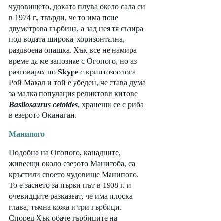
чудовището, докато плува около сала си 
в 1974 г., твърди, че то има поне 
двуметрова гърбица, а зад нея тя съзира 
под водата широка, хоризонтална, 
раздвоена опашка. Хък все не намира 
време да ме запознае с Огопого, но аз 
разговарях по 
Skype
 с криптозоолога 
Рой Макал и той е убеден, че става дума 
за малка популация реликтови китове 
Basilosaurus cetoides
, хранещи се с риба 
в езерото Оканаган. 
Манипого
Подобно на Огопого, канадците, 
живеещи около езерото Манитоба, са 
кръстили своето чудовище Манипого. 
То е заснето за първи път в 1908 г. и 
очевидците разказват, че има плоска 
глава, тъмна кожа и три гърбици. 
Според Хък обаче гърбиците на 