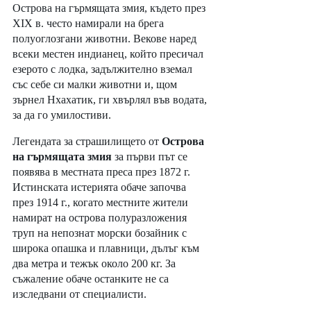
Острова на гърмящата змия, където през 
XIX в. често намирали на брега 
полуоглозгани животни. Векове наред 
всеки местен индианец, който пресичал 
езерото с лодка, задължително вземал 
със себе си малки животни и, щом 
зърнел Нхахатик, ги хвърлял във водата, 
за да го умилостиви. 
Легендата за страшилището от 
Острова 
на гърмящата змия
 за първи път се 
появява в местната преса през 1872 г. 
Истинската истерията обаче започва 
през 1914 г., когато местните жители 
намират на острова полуразложения 
труп на непознат морски бозайник с 
широка опашка и плавници, дълъг към 
два метра и тежък около 200 кг. За 
съжаление обаче останките не са 
изследвани от специалисти.