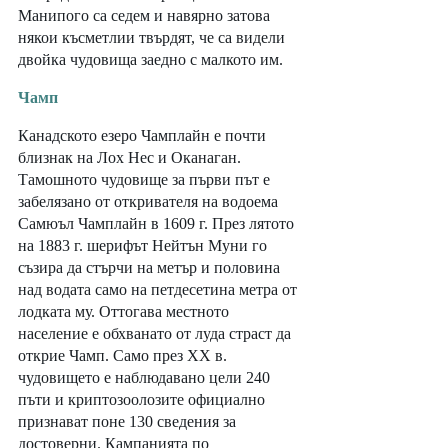
Манипого са седем и навярно затова 
някои късметлии твърдят, че са видели 
двойка чудовища заедно с малкото им. 
Чамп
Канадското езеро Чамплайн е почти 
близнак на Лох Нес и Оканаган. 
Тамошното чудовище за първи път е 
забелязано от откривателя на водоема 
Самюъл Чамплайн в 1609 г. През лятото 
на 1883 г. шерифът Нейтън Муни го 
съзира да стърчи на метър и половина 
над водата само на петдесетина метра от 
лодката му. Оттогава местното 
население е обхванато от луда страст да 
открие Чамп. Само през ХХ в. 
чудовището е наблюдавано цели 240 
пъти и криптозоолозите официално 
признават поне 130 сведения за 
достоверни. Кампанията по 