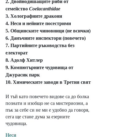
2. Двойнодишащите риби от 
семейство 
Coelacanthidae
3. Холографните дракони 
4. Неси и нейните посестрими 
5. Общинските чиновници (не всички) 
6. Данъчните инспектори (повечето) 
7. Партийните ръководства без 
електорат 
8. Адолф Хитлер 
9. Компютърните чудовища от 
Джурасик парк 
10. Химическите заводи в Третия свят
И тъй като повечето видове са до болка 
познати и изобщо не са мистериозни, а 
пък за себе си не ми е удобно да говоря, 
сега ще стане дума за езерните 
чудовища.
Неси