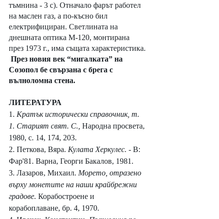
тъмнина - 3 с). Отначало фарът работел 
на маслен газ, а по-късно бил 
електрифициран. Светлината на 
днешната оптика М-120, монтирана 
през 1973 г., има същата характеристика.
 През новия век “мигалката” на 
Созопол бе свързана с брега с 
вълноломна стена.
ЛИТЕРАТУРА
1. 
Кратък исторически справочник, т. 
1. Старият свят. С., 
Народна просвета, 
1980, с. 14, 174, 203.
2. Петкова, Вяра. 
Кулата Херкулес. 
- В: 
Фар'81. Варна, Георги Бакалов, 1981.
3. Лазаров, Михаил. 
Морето, отразено 
върху монетите на наши крайбрежни 
градове. 
Корабостроене и 
корабоплаване, бр. 4, 1970.