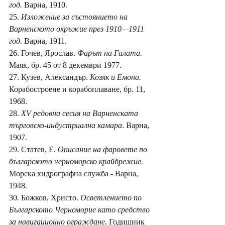
год. 
Варна, 1910.
25. 
Изложение за състоянието на 
Варненското окръжие през 1910—1911 
год. 
Варна, 1911.
26. Гочев, Ярослав. 
Фарът на Галата. 
Маяк, бр. 45 от 8 декември 1977.
27. Кузев, Александър. 
Козяк и Емона. 
Корабостроене и корабоплаване, бр. 11, 
1968.
28. 
XV редовна сесия на Варненската 
търговско-индустриална камара
. Варна, 
1907.
29. Статев, Е. 
Описание на фаровете по 
българското черноморско крайбрежие. 
Морска хидрографна служба - Варна, 
1948.
30. Божков, Христо. 
Осветлението по 
Българското Черноморие като средство 
за навигационно ограждане. 
Годишник 