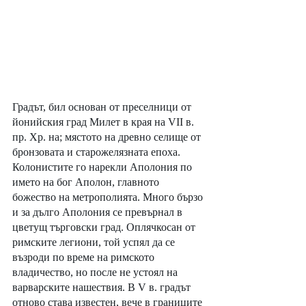
Градът, бил основан от преселници от 
йонийския град Милет в края на VII в. 
пр. Хр. на; мястото на древно селище от 
бронзовата и старожелязната епоха. 
Колонистите го нарекли Аполония по 
името на бог Аполон, главното 
божество на метрополията. Много бързо 
и за дълго Аполония се превърнал в 
цветущ търговски град. Оплячкосан от 
римските легиони, той успял да се 
възроди по време на римското 
владичество, но после не устоял на 
варварските нашествия. В V в. градът 
отново става известен, вече в границите 