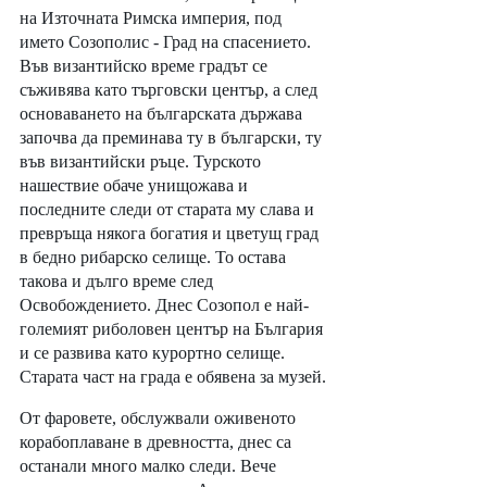
на Източната Римска империя, под 
името Созополис - Град на спасението. 
Във византийско време градът се 
съживява като търговски център, а след 
основаването на българската държава 
започва да преминава ту в български, ту 
във византийски ръце. Турското 
нашествие обаче унищожава и 
последните следи от старата му слава и 
превръща някога богатия и цветущ град 
в бедно рибарско селище. То остава 
такова и дълго време след 
Освобождението. Днес Созопол е най-
големият риболовен център на България 
и се развива като курортно селище. 
Старата част на града е обявена за музей.
От фаровете, обслужвали оживеното 
корабоплаване в древността, днес са 
останали много малко следи. Вече 