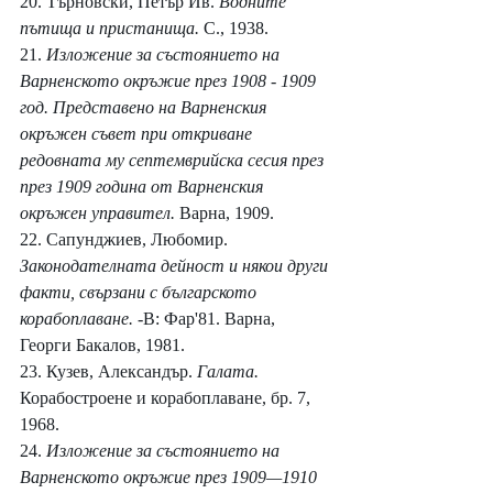
20. Търновски, Петър Ив. 
Водните 
пътища и пристанища. 
С., 1938.
21. 
Изложение за състоянието на 
Варненското окръжие през 1908 
- 
1909 
год. Представено на Варненския 
окръжен съвет при откриване 
редовната му септемврийска сесия през 
през 1909 година от Варненския 
окръжен управител. 
Варна, 1909.
22. Сапунджиев, Любомир. 
Законодателната дейност и някои други 
факти, свързани с българското 
корабоплаване. 
-В: Фар'81. Варна, 
Георги Бакалов, 1981.
23. Кузев, Александър. 
Галата. 
Корабостроене и корабоплаване, бр. 7, 
1968.
24. 
Изложение за състоянието на 
Варненското окръжие през 1909—1910 