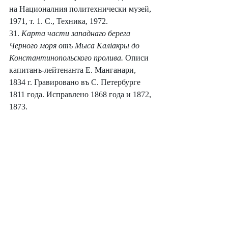
на Националния политехнически музей, 
1971, т. 1. С., Техника, 1972.
31. 
Карта части западнаго берега 
Черного моря отъ Мыса Калiакры до 
Константинопольского пролива. 
Описи 
капитанъ-лейтенанта Е. Манганари, 
1834 г. Гравировано въ С. Петербурге 
1811 года. Исправлено 1868 года и 1872, 
1873.
32. Шкорпил, Карел и Херман. 
Черноморското крайбрежие и 
съседните подбалкански страни в 
Южна България. 
Сборник НУНК, кн. 
VIII, 1892.
33. Гълъбов, Иван. 
Експедиция “Маслен 
нос". 
Подводен спорт, бр. 7—8, 1960.
34. Лазаров, Михаил. 
Потъналата 
флотилия. 
Варна, Георги Бакалов, 1975.