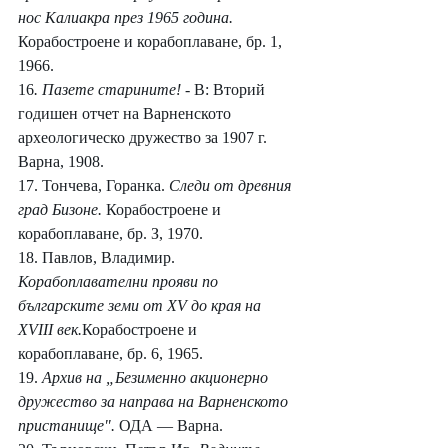
нос Калиакра през 1965 година. 
Корабостроене и корабоплаване, бр. 1, 
1966.
16
. Пазете старините! 
- В: Вторий 
годишен отчет на Варненското 
археологическо дружество за 1907 г. 
Варна, 1908.
17. Тончева, Горанка. 
Следи от древния 
град Бизоне. 
Корабостроене и 
корабоплаване, бр. З, 1970. 
18. Павлов, Владимир. 
Корабоплавателни прояви по 
българските земи от XV до края на 
XVIII век.
Корабостроене и 
корабоплаване, бр. 6, 1965.
19. 
Архив на „Безименно акционерно 
дружество за направа на Варненското 
пристанище". 
ОДА — Варна.