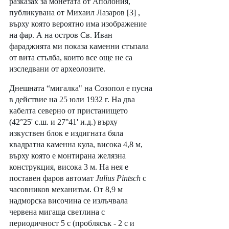
разказах за монетата от Аполония, 
публикувана от Михаил Лазаров [3] , 
върху която вероятно има изображение 
на фар. А на остров Св. Иван 
фараджията ми показа каменни стъпала 
от вита стълба, които все още не са 
изследвани от археолозите.
Днешната “мигалка" на Созопол е пусна 
в действие на 25 юли 1932 г. На два 
кабелта северно от пристанището 
(42°25' с.ш. и 27°41' и.д.) върху 
изкуствен блок е издигната бяла 
квадратна каменна кула, висока 4,8 м, 
върху която е монтирана желязна 
конструкция, висока 3 м. На нея е 
поставен фаров автомат 
Julius Pintsch
 с 
часовников механизъм. От 8,9 м 
надморска височина се излъчвала 
червена мигаща светлина с 
периодичност 5 с (проблясък - 2 с и 