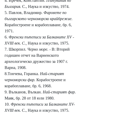
4. Иречек, Константин. 
Пътувания по 
България. 
С., Наука и изкуство, 1974.
5. Павлов, Владимир. 
Фаровете по 
българското черноморско крайбрежие. 
Корабостроене и корабоплаване, бр. 6, 
1971.
6. 
Френски пътеписи за Балканите XV 
- 
XVIII век. С., 
Наука и изкуство, 1975.
7. Шкорпил. 
Черно море. 
- В: Вторий 
годишен отчет на Варненското 
археологическо дружество за 1907 г. 
Варна, 1908.
8.Тончева, Горанка. 
Най-старият 
черноморски фар. 
Корабостроене и 
корабоплаване, бр. 6, 1968.
9. Вълканов, Вълкан. 
Най-старият фар. 
Маяк, бр. 28 от 18 юли 1980.
10. 
Френски пътеписи за Балканите XV-
XVIII век. 
С., Наука и изкуство, 1975.