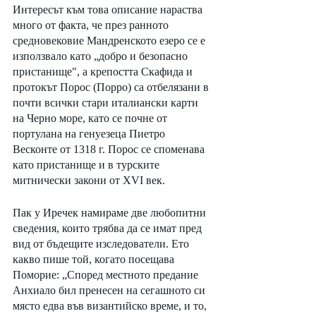
Интересът към това описание нараства 
много от факта, че през ранното 
средновековие Мандренското езеро се е 
използвало като „добро и безопасно 
пристанище", а крепостта Скафида и 
протокът Порос (Порро) са отбелязани в 
почти всички стари италиански карти 
на Черно море, като се почне от 
портулана на генуезеца Пиетро 
Весконте от 1318 г. Порос се споменава 
като пристанище и в турските 
митнически закони от XVI век.
Пак у Иречек намираме две любопитни 
сведения, които трябва да се имат пред 
вид от бъдещите изследователи. Ето 
какво пише той, когато посещава 
Поморие: „Според местното предание 
Анхиало бил пренесен на сегашното си 
място едва във византийско време, и то, 