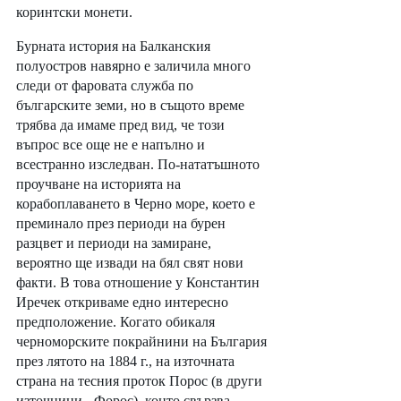
коринтски монети.
Бурната история на Балканския 
полуостров навярно е заличила много 
следи от фаровата служба по 
българските земи, но в същото време 
трябва да имаме пред вид, че този 
въпрос все още не е напълно и 
всестранно изследван. По-нататъшното 
проучване на историята на 
корабоплаването в Черно море, което е 
преминало през периоди на бурен 
разцвет и периоди на замиране, 
вероятно ще извади на бял свят нови 
факти. В това отношение у Константин 
Иречек откриваме едно интересно 
предположение. Когато обикаля 
черноморските покрайнини на България 
през лятото на 1884 г., на източната 
страна на тесния проток Порос (в други 
източници - Форос), конто свързва 