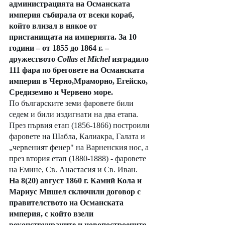
администрацията на Османската 
империя събирала от всеки кораб, 
който влизал в някое от 
пристанищата на империята. За 10 
години – от 1855 до 1864 г. – 
дружеството 
Collas et Michel
 изградило 
111 фара по бреговете на Османската 
империя в Черно,Мраморно, Егейско, 
Средиземно и Червено море.
По българските земи фаровете били 
седем и били издигнати на два етапа. 
През първия етап (1856-1866) построили 
фаровете на Шабла, Калиакра, Галата и 
„червеният фенер" на Варненския нос, а 
през втория етап (1880-1888) - фаровете 
на Емине, Св. Анастасия и Св. Иван. 
На 8(20) август 1860 г. Камий Кола и 
Мариус Мишел сключили договор с 
правителството на Османската 
империя, с който взели 
реконструираните и новопостроените 