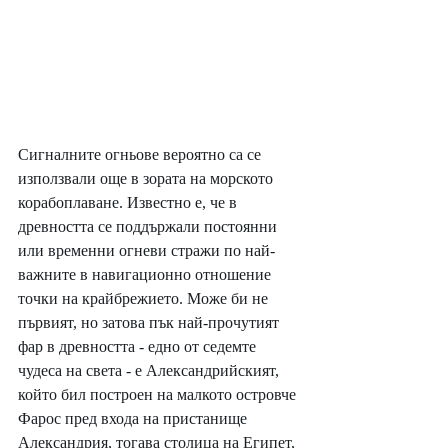
Сигналните огньове вероятно са се 
използвали още в зората на морското 
корабоплаване. Известно е, че в 
древността се поддържали постоянни 
или временни огневи стражи по най-
важните в навигационно отношение 
точки на крайбрежието. Може би не 
първият, но затова пък най-прочутият 
фар в древността - едно от седемте 
чудеса на света - е Александрийският, 
който бил построен на малкото островче 
Фарос пред входа на пристанище 
Александрия, тогава столица на Египет, 