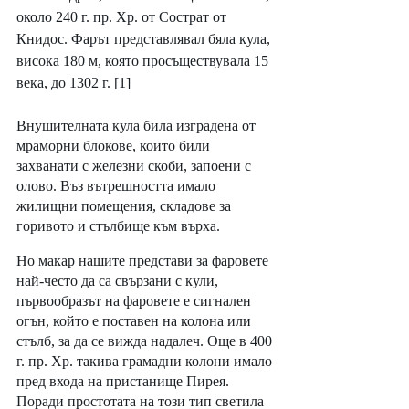
около 240 г. пр. Хр. от Сострат от 
Книдос. Фарът представлявал бяла кула, 
висока 180 м, която просъществувала 15 
века, до 1302 г. [1]
Внушителната кула била изградена от 
мраморни блокове, които били 
захванати с железни скоби, запоени с 
олово. Въз вътрешността имало 
жилищни помещения, складове за 
горивото и стълбище към върха.
Но макар нашите представи за фаровете 
най-често да са свързани с кули, 
първообразът на фаровете е сигнален 
огън, който е поставен на колона или 
стълб, за да се вижда надалеч. Още в 400 
г. пр. Хр. такива грамадни колони имало 
пред входа на пристанище Пирея. 
Поради простотата на този тип светила 