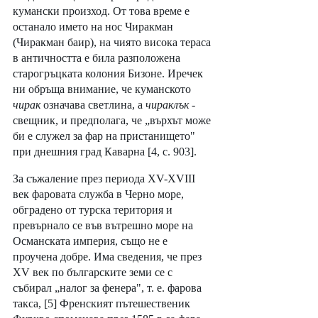
кумански произход. От това време е 
останало името на нос Чиракман 
(Чиракман баир), на чиято висока тераса 
в античността е била разположена 
старогръцката колония Бизоне. Иречек 
ни обръща внимание, че куманското 
чирак 
означава светлина, а 
чираклък 
- 
свещник, и предполага, че „върхът може 
би е служел за фар на пристанището" 
при днешния град Каварна [4, с. 903].
За съжаление през периода XV-XVIII 
век фаровата служба в Черно море, 
обградено от турска територия и 
превърнало се във вътрешно море на 
Османската империя, също не е 
проучена добре. Има сведения, че през 
XV век по българските земи се с 
събирал „налог за фенера", т. е. фарова 
такса, [5] Френският пътешественик 