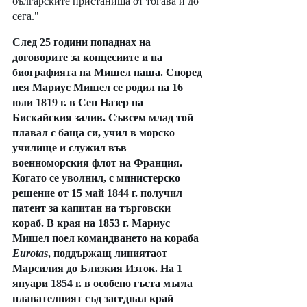
българските пристанища от тогава и до 
сега."
След 25 години попаднах на 
договорите за концесиите и на 
биографията на Мишел паша. Според 
нея Мариус Мишел се родил на 16 
юли 1819 г. в Сен Назер на 
Бискайския залив. Съвсем млад той 
плавал с баща си, учил в морско 
училище и служил във 
военноморския флот на Франция. 
Когато се уволнил, с министерско 
решение от 15 май 1844 г. получил 
патент за капитан на търговски 
кораб. В края на 1853 г. Мариус 
Мишел поел командването на кораба 
Eurotas
, поддържащ линиятаот 
Марсилия до Близкия Изток. На 1 
януари 1854 г. в особено гъста мъгла 
плавателният съд заседнал край 