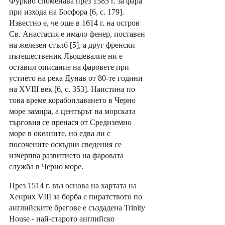
Фуркво споменава през 1585 г. за фара 
при изхода на Босфора [6, с. 179]. 
Известно е, че още в 1614 г. на остров 
Св. Анастасия е имало фенер, поставен 
на железен стълб [5], а друг френски 
пътешественик Льошевалие ни е 
оставил описание на фаровете при 
устието на река Дунав от 80-те години 
на XVIII век [6, с. 353]. Наистина по 
това време корабоплаването в Черно 
море замира, а центърът на морската 
търговия се пренася от Средиземно 
море в океаните, но едва ли с 
посочените оскъдни сведения се 
изчерпва развитието на фаровата 
служба в Черно море.
През 1514 г. въз основа на хартата на 
Хенрих VIII за борба с пиратството по 
английските брегове е създадена Trinity 
House - най-старото английско 