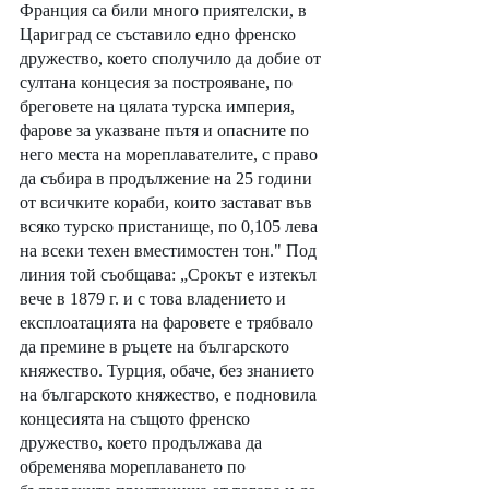
Франция са били много приятелски, в 
Цариград се съставило едно френско 
дружество, което сполучило да добие от 
султана концесия за построяване, по 
бреговете на цялата турска империя, 
фарове за указване пътя и опасните по 
него места на мореплавателите, с право 
да събира в продължение на 25 години 
от всичките кораби, които застават във 
всяко турско пристанище, по 0,105 лева 
на всеки техен вместимостен тон." Под 
линия той съобщава: „Срокът е изтекъл 
вече в 1879 г. и с това владението и 
експлоатацията на фаровете е трябвало 
да премине в ръцете на българското 
княжество. Турция, обаче, без знанието 
на българското княжество, е подновила 
концесията на същото френско 
дружество, което продължава да 
обременява мореплаването по 