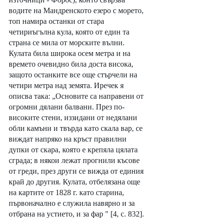
водите на Мандренското езеро с морето, 
топ намира останки от стара 
четириъгълна кула, която от един та 
страна се мила от морските вълни. 
Кулата била широка осем метра и на 
времето очевидно била доста висока, 
защото останките все още стърчели на 
четири метра над земята. Иречек я 
описва така: „Основите са направени от 
огромни дялани балвани. През по-
високите стени, иззидани от недялани 
обли камъни и твърда като скала вар, се 
виждат напряко на кръст правилни 
дупки от скара, която е крепяла цялата 
сграда; в някои лежат прогнили късове 
от греди, през други се вижда от единия 
край до другия. Кулата, отбелязана още 
на картите от 1828 г. като старина, 
първоначално е служила навярно и за 
отбрана на устието, и за фар " [4, с. 832]. 