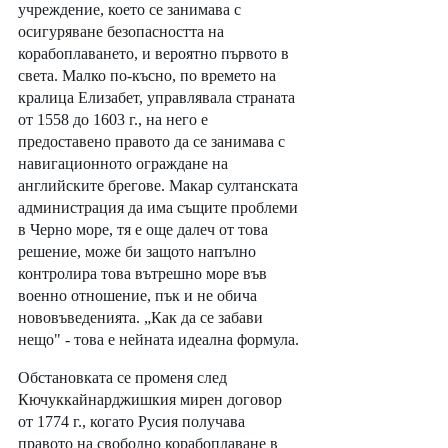
учреждение, което се занимава с 
осигуряване безопасността на 
корабоплаването, и вероятно първото в 
света. Малко по-късно, по времето на 
кралица Елизабет, управлявала страната 
от 1558 до 1603 г., на него е 
предоставено правото да се занимава с 
навигационното ограждане на 
английските брегове. Макар султанската 
администрация да има същите проблеми 
в Черно море, тя е още далеч от това 
решение, може би защото напълно 
контролира това вътрешно море във 
военно отношение, пък и не обича 
нововъведенията. „Как да се забави 
нещо" - това е нейната идеална формула.
Обстановката се променя след 
Кючуккайнарджишкия мирен договор 
от 1774 г., когато Русия получава 
правото на свободно корабоплаване в 