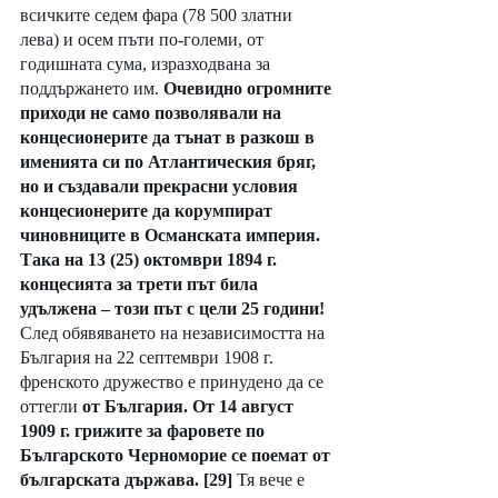
всичките седем фара (78 500 златни 
лева) и осем пъти по-големи, от 
годишната сума, изразходвана за 
поддържането им. 
Очевидно огромните 
приходи не само позволявали на 
концесионерите да тънат в разкош в 
именията си по Атлантическия бряг, 
но и създавали прекрасни условия 
концесионерите да корумпират 
чиновниците в Османската империя. 
Така на 13 (25) октомври 1894 г. 
концесията за трети път била 
удължена – този път с цели 25 години!
След обявяването на независимостта на 
България на 22 септември 1908 г. 
френското дружество е принудено да се 
оттегли 
от България. От 14 август 
1909 г. грижите за фаровете по 
Българското Черноморие се поемат от 
българската държава. [29]
 Тя вече е 