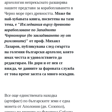
археология непрекъснато разширява 
нашите представи за корабоплаването в 
Черно море през древността. 
Може би 
най-хубавата книга, посветена на тази 
тема, е "
Изследвания върху древното 
корабоплаване по Западното 
Черноморие (до завладяването му от 
римляните)
" от проф. Михаил 
Лазаров, публикувана след смъртта 
на големия български археолог, която 
имах честта и удоволствието да 
редактирам. Но дори и от нея се 
вижда, че данните за фаровата служба 
от това време засега са много оскъдни.
Все още единствената находка 
(артефакт) по българските земи е една 
монета от Аполония (дн. Созопол), 
сечена по времето на Фаустина Себаста, 