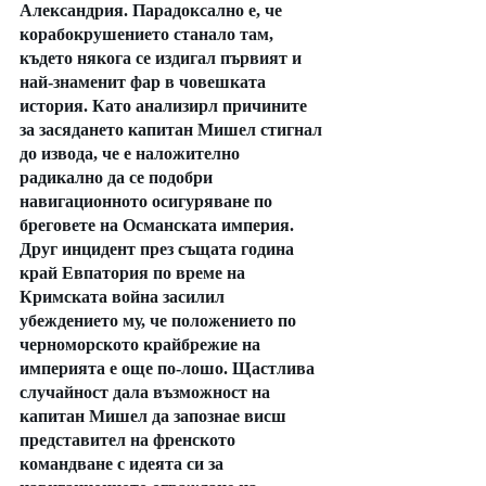
Александрия. Парадоксално е, че 
корабокрушението станало там, 
където някога се издигал първият и 
най-знаменит фар в човешката 
история. Като анализирл причините 
за засядането капитан Мишел стигнал 
до извода, че е наложително 
радикално да се подобри 
навигационното осигуряване по 
бреговете на Османската империя. 
Друг инцидент през същата година 
край Евпатория по време на 
Кримската война засилил 
убеждението му, че положението по 
черноморското крайбрежие на 
империята е още по-лошо. Щастлива 
случайност дала възможност на 
капитан Мишел да запознае висш 
представител на френското 
командване с идеята си за 