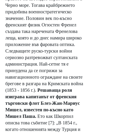
Черно море. Тогава крайбрежието 
придобива военностратегическо 
значение. Половин век по-късно 
френският физик Огюстен Френел 
създава така наречената Френелова 
леща, която и до днес намира широко 
приложение във фаровата оптика. 
Следващите руско-турски войни 
сериозно разтревожват султанската 
администрация. Най-сетне тя е 
принудена да се погрижи за 
навигационното ограждане на своите 
брегове в разгара на Кримската война 
(1853 - 1856 г.). 
Решаваща роля 
изиграва капитанът от френския 
търговски флот Блез-Жан-Мариус 
Мишел, известен по-късно като 
Мишел Паша. 
Ето как Шкорпил 
описва това събитие [7]:
„В 1854 г., 
когато отношенията между Турция и 