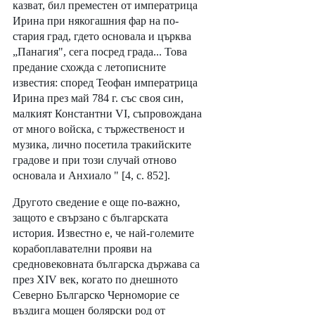
казват, бил преместен от императрица 
Ирина при някогашния фар на по-
стария град, гдето основала и църква 
„Панагия", сега посред града... Това 
предание схожда с летописните 
известия: според Теофан императрица 
Ирина през май 784 г. със своя син, 
малкият Константни VI, съпровождана 
от много войска, с тържественост и 
музика, лично посетила тракийските 
градове и при този случай отново 
основала и Анхиало " [4, с. 852].
Другото сведение е още по-важно, 
защото е свързано с българската 
история. Известно е, че най-големите 
корабоплавателни прояви на 
средновековната българска държава са 
през XIV век, когато по днешното 
Северно Българско Черноморие се 
въздига мощен болярски род от 