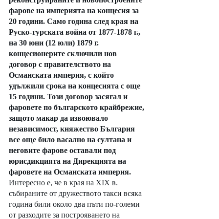
фарове на империята на концесия за 
20 години. Само година след края на 
Руско-турската война от 1877-1878 г., 
на 30 юни (12 юли) 1879 г. 
концесионерите сключили нов 
договор с правителството на 
Османската империя, с който 
удължили срока на концесията с още 
15 години. Този договор засягал и 
фаровете по българското крайбрежие, 
защото макар да извоювало 
независимост, княжество България 
все още било васално на султана и 
неговите фарове оставали под 
юрисдикцията на Дирекцията на 
фаровете на Османската империя.
Интересно е, че в края на XIX в. 
събираните от дружеството такси всяка 
година били около два пъти по-големи 
от разходите за построяването на 