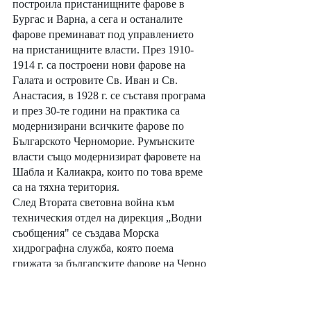
построила пристанищните фарове в 
Бургас и Варна, а сега и останалите 
фарове преминават под управлението 
на пристанищните власти. През 1910-
1914 г. са построени нови фарове на 
Галата и островите Св. Иван и Св. 
Анастасия, в 1928 г. се съставя програма 
и през 30-те години на практика са 
модернизирани всичките фарове по 
Българското Черноморие. Румънските 
власти също модернизират фаровете на 
Шабла и Калиакра, които по това време 
са на тяхна територия.
След Втората световна война към 
техническия отдел на дирекция „Водни 
съобщения" се създава Морска 
хидрографна служба, която поема 
грижата за българските фарове на Черно 
море. През 1949 г. тя преминава към 
Министерството на народната отбрана 
под името Хидрографна служба и 