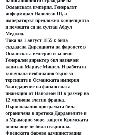
навигационното ограждане на 
Османската империя. Генералът 
информирал Наполеон III, а 
императорът предложил концепцията 
и помощта си на султан Абдул 
Меджид.
Така на 1 август 1855 г. била 
създадена Дирекцията на фаровете в 
Османската империя и за неин 
Генерален директор бил назначен 
капитан Мариус Мишел. И работата 
започнала необичайно бързо за 
тертипите в Османската империя 
благодарение на финансовата 
инжекция от Наполеон III в размер на 
12 милиона златни франка. 
Първоначално програмата била 
ограничена в протока Дарданелите и 
в Мраморно море, защото Кримската 
война още не била свършила. 
Френската фарова администрация 