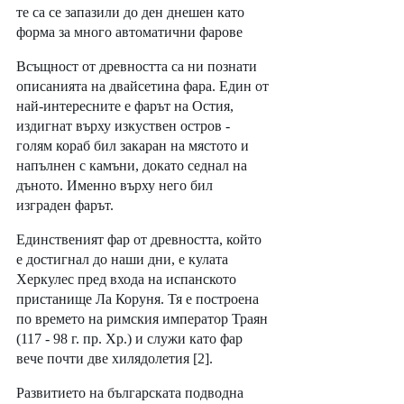
те са се запазили до ден днешен като 
форма за много автоматични фарове
Всъщност от древността са ни познати 
описанията на двайсетина фара. Един от 
най-интересните е фарът на Остия, 
издигнат върху изкуствен остров - 
голям кораб бил закаран на мястото и 
напълнен с камъни, докато седнал на 
дъното. Именно върху него бил 
изграден фарът.
Единственият фар от древността, който 
е достигнал до наши дни, е кулата 
Херкулес пред входа на испанското 
пристанище Ла Коруня. Тя е построена 
по времето на римския император Траян 
(117 - 98 г. пр. Хр.) и служи като фар 
вече почти две хилядолетия [2].
Развитието на българската подводна 