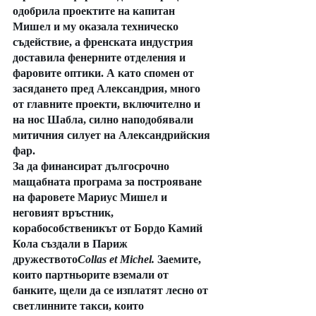
одобрила проектите на капитан 
Мишел и му оказала техническо 
съдействие, а френската индустрия 
доставила фенерните отделения и 
фаровите оптики. А като спомен от 
засядането пред Александрия, много 
от главните проекти, включително и 
на нос Шабла, силно наподобявали 
митичния силует на Александрийския 
фар.
За да финансират дългосрочно 
мащабната програма за построяване 
на фаровете Мариус Мишел и 
неговият връстник, 
корабособственикът от Бордо Камий 
Кола създали в Париж 
дружеството
Collas et Michel. 
Заемите, 
които партньорите вземали от 
банките, щели да се изплатят лесно от 
светлинните такси, които 