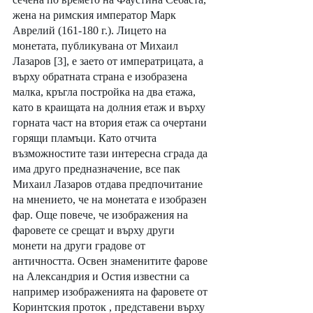
жена на римския император Марк 
Аврелий (161-180 г.). Лицето на 
монетата, публикувана от Михаил 
Лазаров [3], е заето от императрицата, а 
върху обратната страна е изобразена 
малка, кръгла постройка на два етажа, 
като в краищата на долния етаж и върху 
горната част на втория етаж са очертани 
горящи пламъци. Като отчита 
възможностите тази интересна сграда да 
има друго предназначение, все пак 
Михаил Лазаров отдава предпочитание 
на мнението, че на монетата е изобразен 
фар. Още повече, че изображения на 
фаровете се срещат и върху други 
монети на други градове от 
античността. Освен знаменитите фарове 
на Александрия и Остия известни са 
например изображенията на фаровете от 
Коринтския проток , представени върху 