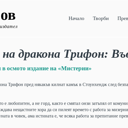
ов
Начало
Творби
Пре
 издател
на дракона Трифон: Въ
 в осмото издание на «Мистерии»
акона Трифон пред някакъв килнат камък в Стоунхендж след безп
о е любопитен, а не горд, както е смятал онзи затъпял от комун
ждава нещастните хора да си пилеят времето с работа за мизерн
уната в човек, ама истината е, че всяка работа за препитание п