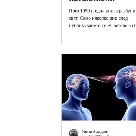
През 1950 г. една книга разбун
свят. Само няколко дни след
публикуването си «Светове в с
доктор Имануел Великовски...
Милан Асадуров