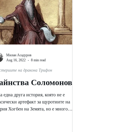
Милан Асадуров
Aug 16, 2022
8 min read
стериите на дракона Трифон
айнства Соломонови
а една друга история, която не е
асически артефакт за щуротиите на
ария Хогбен на Земята, но е много
азателна за ролята на това...