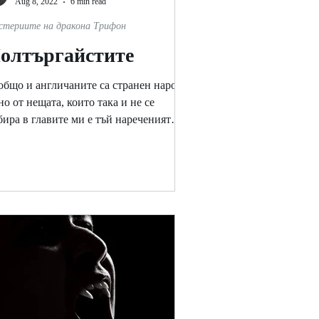
Aug 8, 2022
6 min read
стериите на дракона Трифон
олтъргайстите
общо и англичаните са странен народ.
о от нещата, които така и не се
бира в главите ми е тъй нареченият
глийски хумор. Не знам...