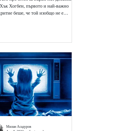
 Хък Хогбен, първото и най-важно
критие беше, че той изобщо не е
лкова уникална личност,...
Милан Асадуров