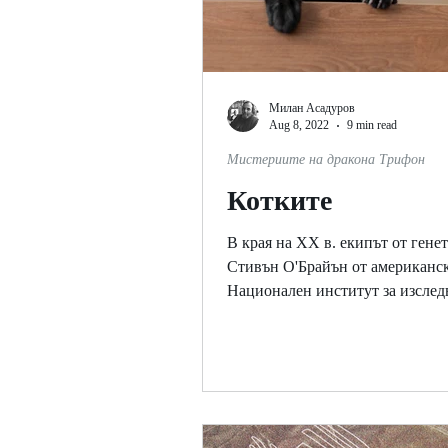
Милан Асадуров
Aug 8, 2022
9 min read
Мистериите на дракона Трифон
Котките
В края на ХХ в. екипът от гене
Стивън О'Брайън от американс
Национален институт за изслед
рака откри, че с изключение на..