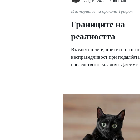
Aug 16, 2022
6 min read
Мистериите на дракона Трифон
Границите на
реалността
Възможно ли е, притиснат от о
несправедливост при подялбата
наследството, младият Джеймс
да е насилил духа на...