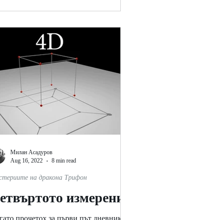
Милан Асадуров
Aug 16, 2022
8 min read
стериите на дракона Трифон
етвъртото измерение
гато прочетох за първи път дневника