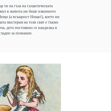
а ти на гъза на галактическата
имул в живота ни беше изконното
 Нещо (а всъщност Нищо!), което ни
ата мистерия на този свят е тъкмо
оча, дето постоянно се кандилка в
 гладен за познание.