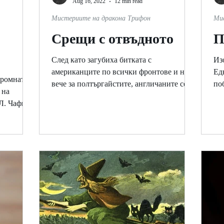
Aug 16, 2022
12 min read
Мистериите на дракона Трифон
Ми
Срещи с отвъдното
П
След като загубиха битката с
Из
американците по всички фронтове и най-
Едн
громната
вече за полтъргайстите, англичаните се
по
 на
съсредоточиха върху своите...
ан
 Л. Чафин