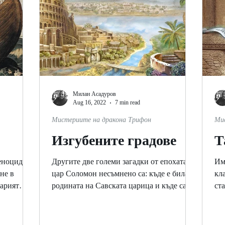
Милан Асадуров
Aug 16, 2022
7 min read
Мистериите на дракона Трифон
Ми
Изгубените градове
Т
еноцид
Другите две големи загадки от епохата на
Им
не в
цар Соломон несъмнено са: къде е била
кл
тарият
родината на Савската царица и къде са се
ст
.
намирали...
пок