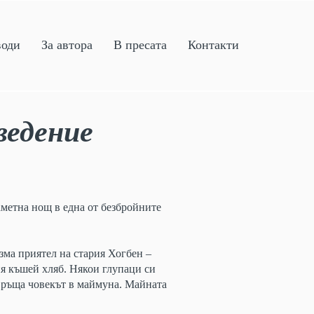
води
За автора
В пресата
Контакти
ведение
аметна нощ в една от безбройните
изма приятел на стария Хогбен –
ия къшей хляб. Някои глупаци си
ревръща човекът в маймуна. Майната