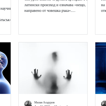
латински произход и означава «нещо,
на
и научния
направено от човешка ръка».
от
Археолозите наричат артефакти...
то
блъсък» на
Милан Асадуров