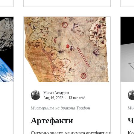
Милан Асадуров
Aug 16, 2022
13 min read
Мистериите на дракона Трифон
Ми
Артефакти
Ч
Сигурно знаете, че думата артефакт е от
Kо