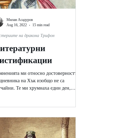
Милан Асадуров
Aug 16, 2022
15 min read
стериите на дракона Трифон
итературни
истификации
мненията ми относно достоверността
 дневника на Хък изобщо не са
учайни. Те ми хрумнаха един ден,
ато той подметна, че навремето...