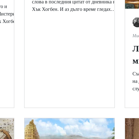
слова в последния цитат от дневника на
то и
Хък Хогбен. И аз дълго време гледах
Мистерии»
сериозно на него. На...
к Хогбен.
Ми
Л
м
Съ
на
сл
ког