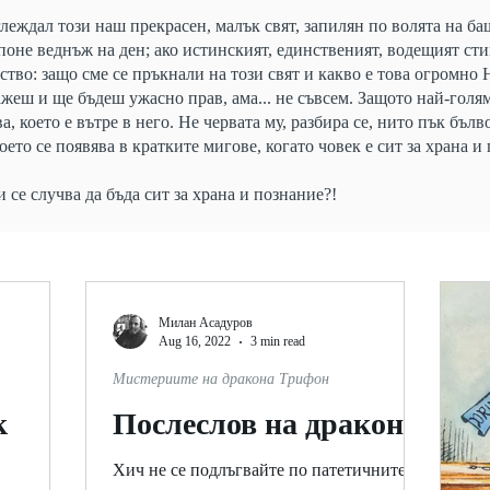
леждал този наш прекрасен, малък свят, запилян по волята на бащ
 поне веднъж на ден; ако истинският, единственият, водещият ст
тво: защо сме се пръкнали на този свят и какво е това огромно
ажеш и ще бъдеш ужасно прав, ама... не съвсем. Защото най-голям
, което е вътре в него. Не червата му, разбира се, нито пък бълв
 което се появява в кратките мигове, когато човек е сит за храна и
 се случва да бъда сит за храна и познание?!
Милан Асадуров
Aug 16, 2022
3 min read
Мистериите на дракона Трифон
к
Послеслов на дракона
Хич не се подлъгвайте по патетичните