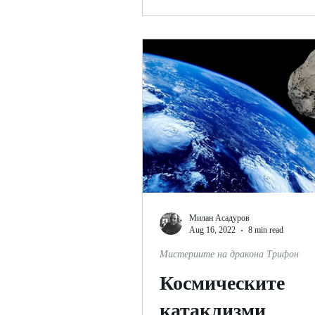
Милан Асадуров
Aug 16, 2022
8 min read
Мистериите на дракона Трифон
Космическите
катаклизми