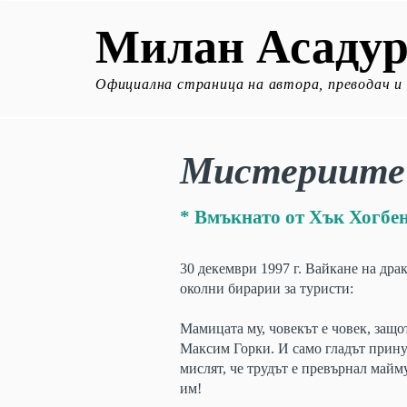
Милан Асадур
Официална страница на автора, преводач и
Мистериите 
* Вмъкнато от Хък Хогбен
30 декември 1997 г. Вайкане на др
околни бирарии за туристи:
Мамицата му, човекът е човек, защот
Максим Горки. И само гладът прину
мислят, че трудът е превърнал майм
им!