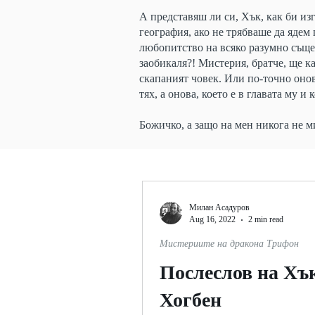
А представяш ли си, Хък, как би изг
география, ако не трябваше да ядем
любопитство на всяко разумно същес
заобикаля?! Мистерия, братче, ще к
скапаният човек. Или по-точно онова
тях, а онова, което е в главата му и
Божичко, а защо на мен никога не ми
Милан Асадуров
Aug 16, 2022
2 min read
Мистериите на дракона Трифон
Послеслов на Хъ
Хогбен