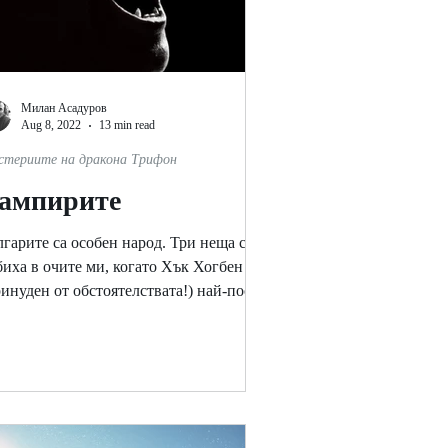
Милан Асадуров
Aug 8, 2022
13 min read
стериите на дракона Трифон
ампирите
лгарите са особен народ. Три неща се
биха в очите ми, когато Хък Хогбен
ринуден от обстоятелствата!) най-после
сети за...