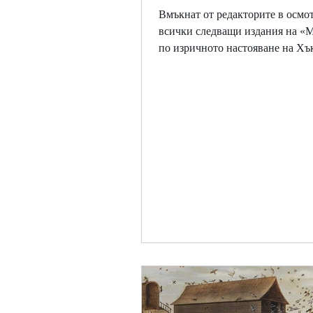
Вмъкнат от редакторите в осмо
всички следващи издания на «
по изричното настояване на Хъ
Бел. на ред. Налага се да...