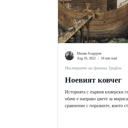
Милан Асадуров
Aug 16, 2022
10 min read
Мистериите на дракона Трифон
Ноевият ковчег
Историята с първия кхмерски г
обаче е направо цвете за мириса
сравнение с поразиите, които с
Хогбен е направил по времето..