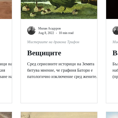
Милан Асадуров
Aug 8, 2022
10 min read
Мистериите на дракона Трифон
Ми
Вещиците
В
тици на
Сред сериозните историци на Земята
Бъ
кия
битува мнение, че графиня Батори е
на
ване на
патологично изключение сред жените. Те
(п
.
се позовават на меродавни...
се 